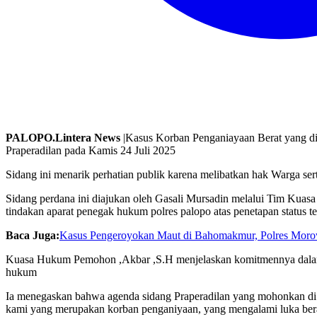
PALOPO.Lintera News
|Kasus Korban Penganiayaan Berat yang dij
Praperadilan pada Kamis 24 Juli 2025
Sidang ini menarik perhatian publik karena melibatkan hak Warga s
Sidang perdana ini diajukan oleh Gasali Mursadin melalui Tim Ku
tindakan aparat penegak hukum polres palopo atas penetapan status t
Baca Juga:
Kasus Pengeroyokan Maut di Bahomakmur, Polres Morow
Kuasa Hukum Pemohon ,Akbar ,S.H menjelaskan komitmennya dalam 
hukum
Ia menegaskan bahwa agenda sidang Praperadilan yang mohonkan di P
kami yang merupakan korban penganiyaan, yang mengalami luka berat