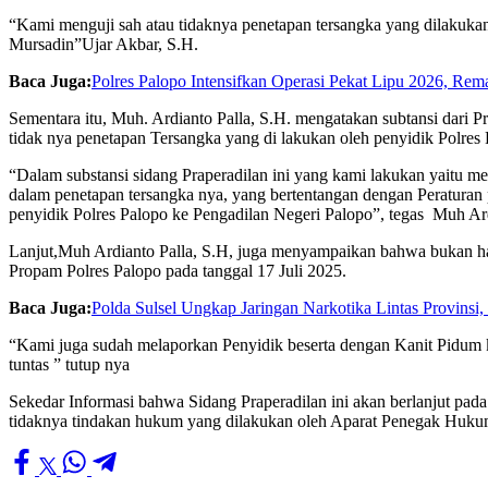
“Kami menguji sah atau tidaknya penetapan tersangka yang dilakukan
Mursadin”Ujar Akbar, S.H.
Baca Juga:
Polres Palopo Intensifkan Operasi Pekat Lipu 2026, Re
Sementara itu, Muh. Ardianto Palla, S.H. mengatakan subtansi dari 
tidak nya penetapan Tersangka yang di lakukan oleh penyidik Polres
“Dalam substansi sidang Praperadilan ini yang kami lakukan yaitu me
dalam penetapan tersangka nya, yang bertentangan dengan Peraturan
penyidik Polres Palopo ke Pengadilan Negeri Palopo”, tegas Muh Ard
Lanjut,Muh Ardianto Palla, S.H, juga menyampaikan bahwa bukan ha
Propam Polres Palopo pada tanggal 17 Juli 2025.
Baca Juga:
Polda Sulsel Ungkap Jaringan Narkotika Lintas Provins
“Kami juga sudah melaporkan Penyidik beserta dengan Kanit Pidum k
tuntas ” tutup nya
Sekedar Informasi bahwa Sidang Praperadilan ini akan berlanjut pad
tidaknya tindakan hukum yang dilakukan oleh Aparat Penegak Huku