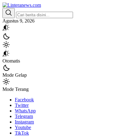
Linteranews.com
Lintas Informasi Tercepat dan Akurat
Agustus 9, 2026
Otomatis
Mode Gelap
Mode Terang
Facebook
Twitter
WhatsApp
Telegram
Instagram
Youtube
TikTok