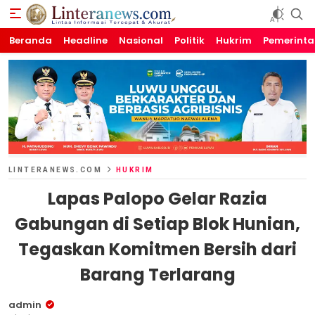
Beranda
Linteranews.com
Lintas Informasi Tercepat dan Akurat
Headline
Nasional
Politik
Hukrim
Pemerint
LINTERANEWS.COM
HUKRIM
Lapas Palopo Gelar Razia
Gabungan di Setiap Blok Hunian,
Tegaskan Komitmen Bersih dari
Barang Terlarang
admin