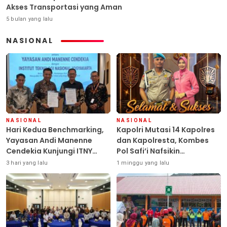
Akses Transportasi yang Aman
5 bulan yang lalu
NASIONAL
NASIONAL
NASIONAL
Hari Kedua Benchmarking,
Kapolri Mutasi 14 Kapolres
Yayasan Andi Manenne
dan Kapolresta, Kombes
Cendekia Kunjungi ITNY
Pol Safi’i Nafsikin
Yogyakarta
Mengemban Amanah
3 hari yang lalu
1 minggu yang lalu
Pimpin Polresta Kendari