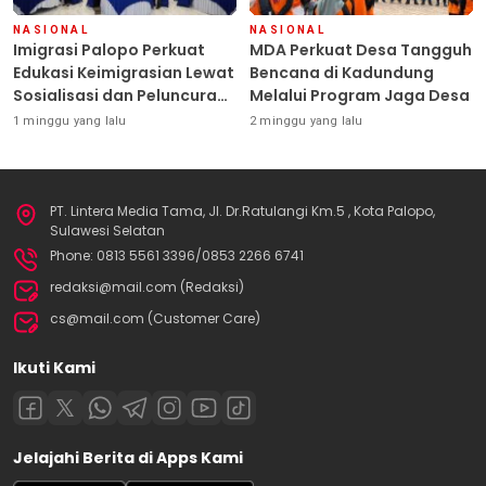
NASIONAL
NASIONAL
Imigrasi Palopo Perkuat
MDA Perkuat Desa Tangguh
Edukasi Keimigrasian Lewat
Bencana di Kadundung
Sosialisasi dan Peluncuran
Melalui Program Jaga Desa
Inovasi Chatbot “IT CHIKA”
1 minggu yang lalu
2 minggu yang lalu
PT. Lintera Media Tama, Jl. Dr.Ratulangi Km.5 , Kota Palopo,
Sulawesi Selatan
Phone: 0813 5561 3396/0853 2266 6741
redaksi@mail.com (Redaksi)
cs@mail.com (Customer Care)
Ikuti Kami
Jelajahi Berita di Apps Kami