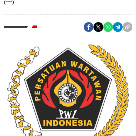
(***)