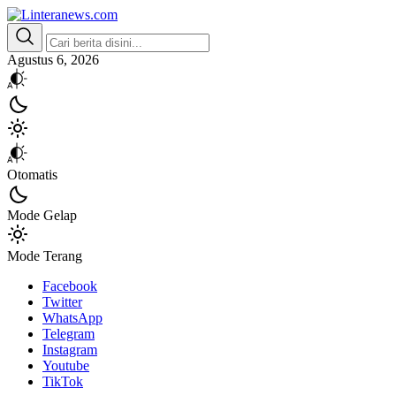
Linteranews.com
Lintas Informasi Tercepat dan Akurat
Agustus 6, 2026
Otomatis
Mode Gelap
Mode Terang
Facebook
Twitter
WhatsApp
Telegram
Instagram
Youtube
TikTok