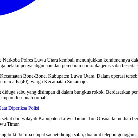
e Narkoba Polres Luwu Utara kembali menunjukkan komitmennya dal
a pelaku penyalahgunaan dan peredaran narkotika jenis sabu beserta s
 Kecamatan Bone-Bone, Kabupaten Luwu Utara. Dalam operasi tersebu
rnama Is (40), warga Kecamatan Sukamaju.
et diduga sabu yang disimpan di dalam bungkus rokok. Berdasarkan 
isimpan di sebuah rumah.
aat Diperiksa Polisi
 tersebut dari wilayah Kabupaten Luwu Timur. Tim Opsnal kemudian 
uwu Timur.
ang bukti berupa empat sachet diduga sabu, dua unit telepon genggam