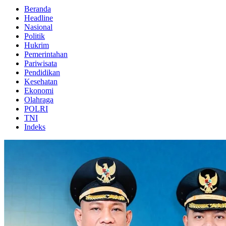
Beranda
Headline
Nasional
Politik
Hukrim
Pemerintahan
Pariwisata
Pendidikan
Kesehatan
Ekonomi
Olahraga
POLRI
TNI
Indeks