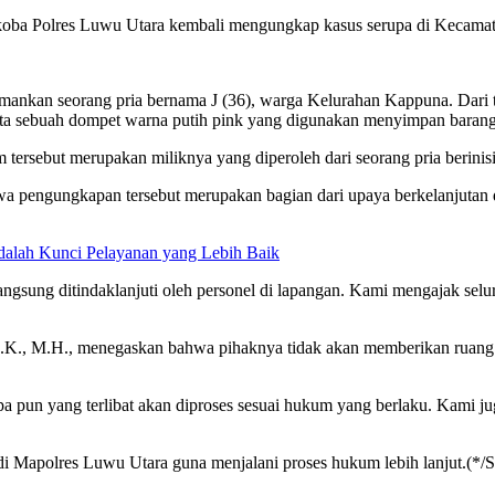
arkoba Polres Luwu Utara kembali mengungkap kasus serupa di Kecam
ankan seorang pria bernama J (36), warga Kelurahan Kappuna. Dari t
serta sebuah dompet warna putih pink yang digunakan menyimpan barang
 tersebut merupakan miliknya yang diperoleh dari seorang pria berin
 pengungkapan tersebut merupakan bagian dari upaya berkelanjutan 
Adalah Kunci Pelayanan yang Lebih Baik
ngsung ditindaklanjuti oleh personel di lapangan. Kami mengajak selu
K., M.H., menegaskan bahwa pihaknya tidak akan memberikan ruang 
apa pun yang terlibat akan diproses sesuai hukum yang berlaku. Kami j
n di Mapolres Luwu Utara guna menjalani proses hukum lebih lanjut.(*/S