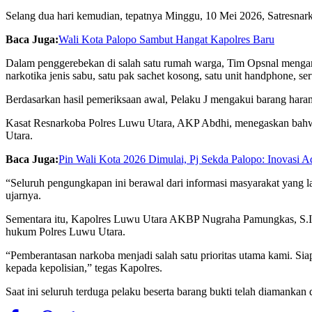
Selang dua hari kemudian, tepatnya Minggu, 10 Mei 2026, Satresn
Baca Juga:
Wali Kota Palopo Sambut Hangat Kapolres Baru
Dalam penggerebekan di salah satu rumah warga, Tim Opsnal mengam
narkotika jenis sabu, satu pak sachet kosong, satu unit handphone, 
Berdasarkan hasil pemeriksaan awal, Pelaku J mengakui barang haram
Kasat Resnarkoba Polres Luwu Utara, AKP Abdhi, menegaskan bahwa
Utara.
Baca Juga:
Pin Wali Kota 2026 Dimulai, Pj Sekda Palopo: Inovasi 
“Seluruh pengungkapan ini berawal dari informasi masyarakat yang la
ujarnya.
Sementara itu, Kapolres Luwu Utara AKBP Nugraha Pamungkas, S.I.
hukum Polres Luwu Utara.
“Pemberantasan narkoba menjadi salah satu prioritas utama kami. Si
kepada kepolisian,” tegas Kapolres.
Saat ini seluruh terduga pelaku beserta barang bukti telah diamanka