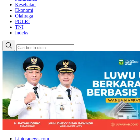
Kesehatan
Ekonomi
Olahraga
POLRI
TNI
Indeks
Linteranews.com