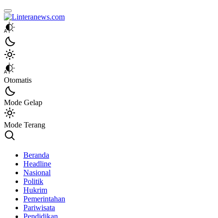
Linteranews.com
Lintas Informasi Tercepat dan Akurat
Otomatis
Mode Gelap
Mode Terang
Beranda
Headline
Nasional
Politik
Hukrim
Pemerintahan
Pariwisata
Pendidikan