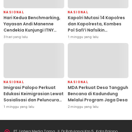
NASIONAL
NASIONAL
Hari Kedua Benchmarking,
Kapolri Mutasi 14 Kapolres
Yayasan Andi Manenne
dan Kapolresta, Kombes
Cendekia Kunjungi ITNY
Pol Safi’i Nafsikin
Yogyakarta
Mengemban Amanah
3 hari yang lalu
1 minggu yang lalu
Pimpin Polresta Kendari
NASIONAL
NASIONAL
Imigrasi Palopo Perkuat
MDA Perkuat Desa Tangguh
Edukasi Keimigrasian Lewat
Bencana di Kadundung
Sosialisasi dan Peluncuran
Melalui Program Jaga Desa
Inovasi Chatbot “IT CHIKA”
1 minggu yang lalu
2 minggu yang lalu
PT. Lintera Media Tama, Jl. Dr.Ratulangi Km.5 , Kota Palopo,