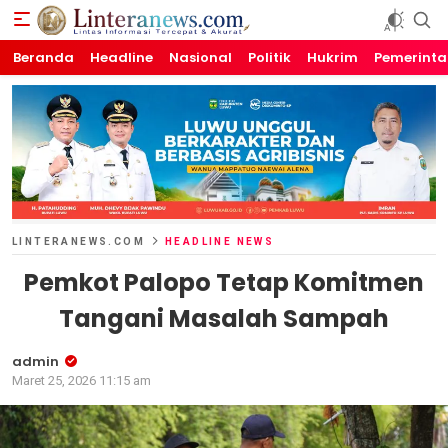
Beranda
Linteranews.com
Lintas Informasi Tercepat dan Akurat
Headline
Nasional
Politik
Hukrim
Pemerint
LINTERANEWS.COM
HEADLINE NEWS
Pemkot Palopo Tetap Komitmen
Tangani Masalah Sampah
admin
Maret 25, 2026 11:15 am