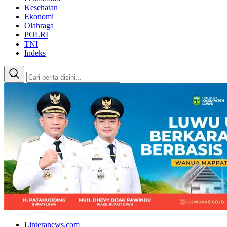
Kesehatan
Ekonomi
Olahraga
POLRI
TNI
Indeks
Linteranews.com