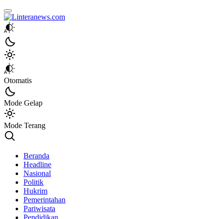
Linteranews.com
Lintas Informasi Tercepat dan Akurat
Otomatis
Mode Gelap
Mode Terang
Beranda
Headline
Nasional
Politik
Hukrim
Pemerintahan
Pariwisata
Pendidikan