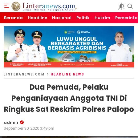
Beranda
Linteranews.com
Lintas Informasi Tercepat dan Akurat
Headline
Nasional
Politik
Hukrim
Pemerint
LINTERANEWS.COM
HEADLINE NEWS
Dua Pemuda, Pelaku
Penganiayaan Anggota TNI Di
Ringkus Sat Reskrim Polres Palopo
admin
September 30, 2020 3:49 pm