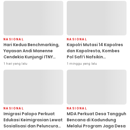
NASIONAL
NASIONAL
Hari Kedua Benchmarking,
Kapolri Mutasi 14 Kapolres
Yayasan Andi Manenne
dan Kapolresta, Kombes
Cendekia Kunjungi ITNY
Pol Safi’i Nafsikin
Yogyakarta
Mengemban Amanah
1 hari yang lalu
1 minggu yang lalu
Pimpin Polresta Kendari
NASIONAL
NASIONAL
Imigrasi Palopo Perkuat
MDA Perkuat Desa Tangguh
Edukasi Keimigrasian Lewat
Bencana di Kadundung
Sosialisasi dan Peluncuran
Melalui Program Jaga Desa