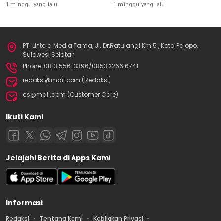
Inovasi Chatbot “IT CHIKA”
1 minggu yang lalu
1 minggu yang lalu
PT. Lintera Media Tama, Jl. Dr.Ratulangi Km.5 , Kota Palopo,
Sulawesi Selatan
Phone: 0813 5561 3396/0853 2266 6741
redaksi@mail.com (Redaksi)
cs@mail.com (Customer Care)
Ikuti Kami
Jelajahi Berita di Apps Kami
Informasi
Redaksi
Tentang Kami
Kebijakan Privasi