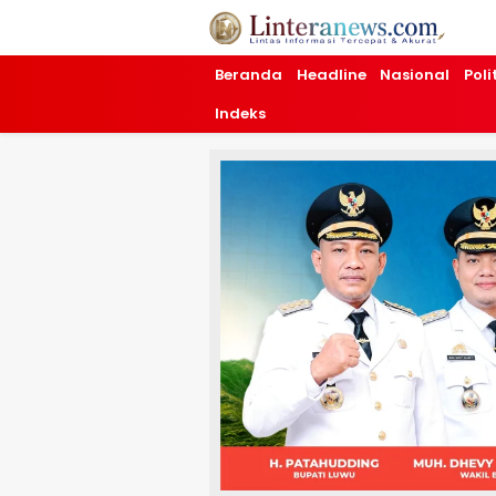
Linteranews.com
Lintas Informasi Tercepat dan Akurat
Beranda
Headline
Nasional
Poli
Indeks