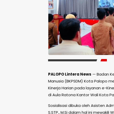
PALOPO Lintera News
— Badan K
Manusia (BKPSDM) Kota Palopo mel
Kinerja Harian pada layanan e-Ki
di Aula Ratona Kantor Wali Kota Pal
Sosialisasi dibuka oleh Asisten Ad
S.STP., M.Si dalam hal ini mewakili Wal