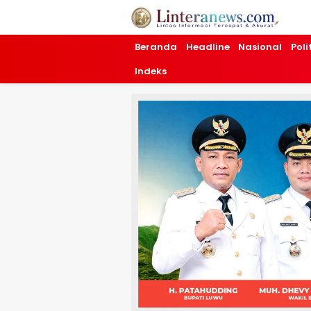
Linteranews.com
Lintas Informasi Tercepat dan Akurat
Beranda
Headline
Nasional
Poli
Indeks