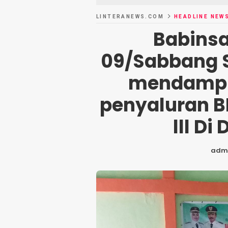
LINTERANEWS.COM
HEADLINE NEW
Babinsa
09/Sabbang 
mendampi
penyaluran B
lll Di
adm