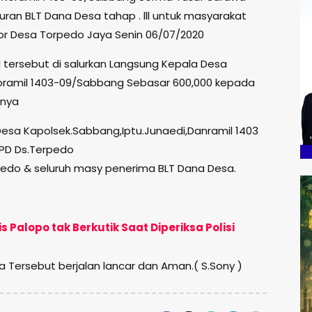
an BLT Dana Desa tahap . lll untuk masyarakat
tor Desa Torpedo Jaya Senin 06/07/2020
I tersebut di salurkan Langsung Kepala Desa
oramil 1403-09/Sabbang Sebasar 600,000 kepada
anya
Desa Kapolsek.Sabbang,Iptu.Junaedi,Danramil 1403
BPD Ds.Terpedo
rpedo & seluruh masy penerima BLT Dana Desa.
 Palopo tak Berkutik Saat Diperiksa Polisi
 Tersebut berjalan lancar dan Aman.( S.Sony )