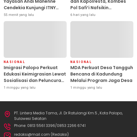
Yayasan Andi Manenne
dan Kapolresta, Kombes
Cendekia Kunjungi ITNY
Pol Safi’i Nafsikin
Yogyakarta
Mengemban Amanah
55 menit yang lalu
6 hari yang lalu
Pimpin Polresta Kendari
NASIONAL
NASIONAL
Imigrasi Palopo Perkuat
MDA Perkuat Desa Tangguh
Edukasi Keimigrasian Lewat
Bencana di Kadundung
Sosialisasi dan Peluncuran
Melalui Program Jaga Desa
Inovasi Chatbot “IT CHIKA”
1 minggu yang lalu
1 minggu yang lalu
PT. Lintera Media Tama, Jl. Dr.Ratulangi Km.5 , Kota Palopo,
Sulawesi Selatan
Phone: 0813 5561 3396/0853 2266 6741
redaksi@mail.com (Redaksi)