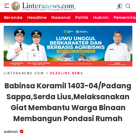
Beranda
Linteranews.com
Lintas Informasi Tercepat dan Akurat
Headline
Nasional
Politik
Hukrim
Pemerint
LINTERANEWS.COM
HEADLINE NEWS
Babinsa Koramil 1403-04/Padang
Sappa,Serda Lius,Melaksanakan
Giat Membantu Warga Binaan
Membangun Pondasi Rumah
admin