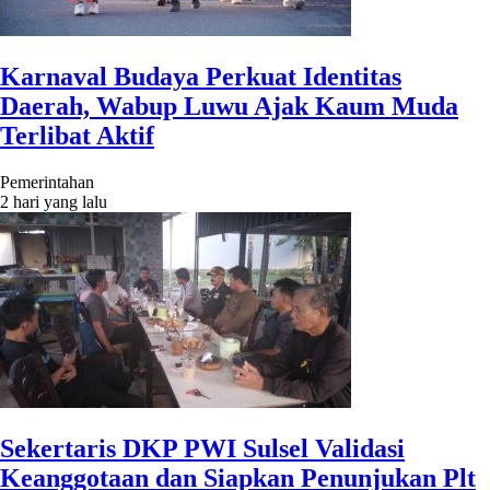
Karnaval Budaya Perkuat Identitas
Daerah, Wabup Luwu Ajak Kaum Muda
Terlibat Aktif
Pemerintahan
2 hari yang lalu
Sekertaris DKP PWI Sulsel Validasi
Keanggotaan dan Siapkan Penunjukan Plt