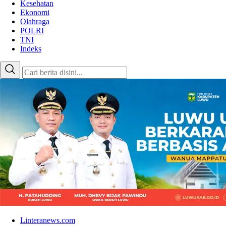
Kesehatan
Ekonomi
Olahraga
POLRI
TNI
Indeks
Linteranews.com