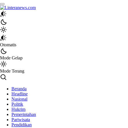
Linteranews.com
Lintas Informasi Tercepat dan Akurat
Otomatis
Mode Gelap
Mode Terang
Beranda
Headline
Nasional
Politik
Hukrim
Pemerintahan
Pariwisata
Pendidikan