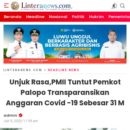
Beranda
Linteranews.com
Lintas Informasi Tercepat dan Akurat
Headline
Nasional
Politik
Hukrim
Pemerint
LINTERANEWS.COM
HEADLINE NEWS
Unjuk Rasa,PMII Tuntut Pemkot
Palopo Transparansikan
Anggaran Covid -19 Sebesar 31 M
admin
Juli 9, 2020 11:59 am