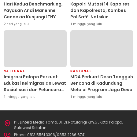
Hari Kedua Benchmarking,
Kapolri Mutasi 14 Kapolres
Yayasan Andi Manenne
dan Kapolresta, Kombes
Cendekia Kunjungi ITNY
Pol Safi’i Nafsikin
Yogyakarta
Mengemban Amanah
2 hari yang lalu
1 minggu yang lalu
Pimpin Polresta Kendari
NASIONAL
NASIONAL
Imigrasi Palopo Perkuat
MDA Perkuat Desa Tangguh
Edukasi Keimigrasian Lewat
Bencana di Kadundung
Sosialisasi dan Peluncuran
Melalui Program Jaga Desa
Inovasi Chatbot “IT CHIKA”
1 minggu yang lalu
1 minggu yang lalu
PT. Lintera Media Tama, Jl. Dr.Ratulangi Km.5 , Kota Palopo,
Sulawesi Selatan
Phone: 0813 5561 3396/0853 2266 6741