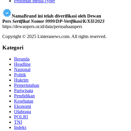
Pedoman media cyber
NamaBrand ini telah diverifikasi oleh Dewan
Pers
Sertifikat Nomor 9999/DP-Verifikasi/K/XII/2023
https://dewanpers.or.id/data/perusahaanpers
Copyright © 2025 Linteranews.com. All rights reserved.
Kategori
Beranda
Headline
Nasional
Politik
Hukrim
Pemerintahan
Pariwisata
Pendidikan
Kesehatan
Ekonomi
Olahraga
POLRI
TNI
Indeks