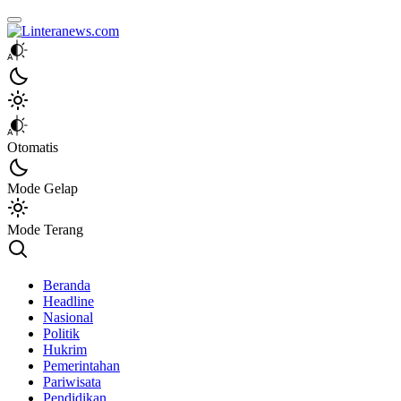
Linteranews.com
Lintas Informasi Tercepat dan Akurat
Otomatis
Mode Gelap
Mode Terang
Beranda
Headline
Nasional
Politik
Hukrim
Pemerintahan
Pariwisata
Pendidikan