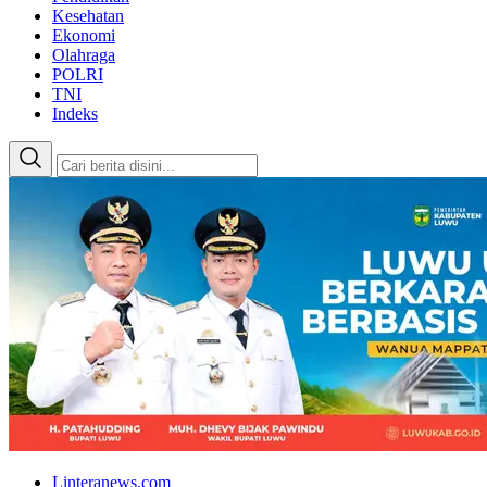
Kesehatan
Ekonomi
Olahraga
POLRI
TNI
Indeks
Linteranews.com