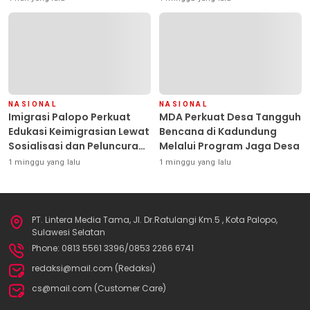
Pimpin Polresta Kendari
NASIONAL
NASIONAL
Imigrasi Palopo Perkuat
MDA Perkuat Desa Tangguh
Edukasi Keimigrasian Lewat
Bencana di Kadundung
Sosialisasi dan Peluncuran
Melalui Program Jaga Desa
Inovasi Chatbot “IT CHIKA”
1 minggu yang lalu
1 minggu yang lalu
PT. Lintera Media Tama, Jl. Dr.Ratulangi Km.5 , Kota Palopo,
Sulawesi Selatan
Phone: 0813 5561 3396/0853 2266 6741
redaksi@mail.com (Redaksi)
cs@mail.com (Customer Care)