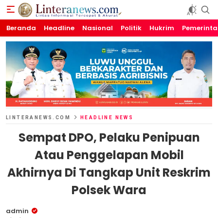
Beranda
Linteranews.com
Lintas Informasi Tercepat dan Akurat
Headline
Nasional
Politik
Hukrim
Pemerint
LINTERANEWS.COM
HEADLINE NEWS
Sempat DPO, Pelaku Penipuan
Atau Penggelapan Mobil
Akhirnya Di Tangkap Unit Reskrim
Polsek Wara
admin