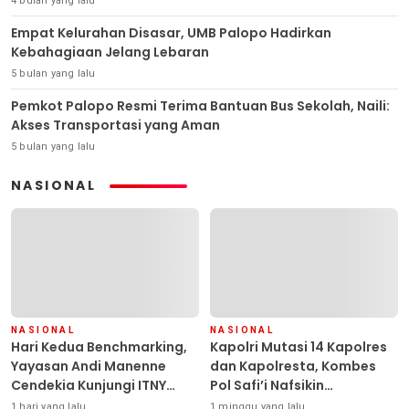
4 bulan yang lalu
Empat Kelurahan Disasar, UMB Palopo Hadirkan
Kebahagiaan Jelang Lebaran
5 bulan yang lalu
Pemkot Palopo Resmi Terima Bantuan Bus Sekolah, Naili:
Akses Transportasi yang Aman
5 bulan yang lalu
NASIONAL
NASIONAL
NASIONAL
Hari Kedua Benchmarking,
Kapolri Mutasi 14 Kapolres
Yayasan Andi Manenne
dan Kapolresta, Kombes
Cendekia Kunjungi ITNY
Pol Safi’i Nafsikin
Yogyakarta
Mengemban Amanah
1 hari yang lalu
1 minggu yang lalu