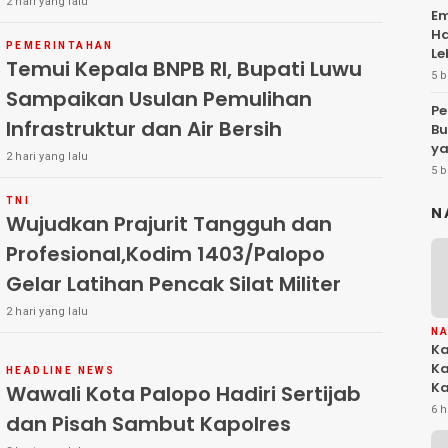
2 hari yang lalu
Em
Ha
PEMERINTAHAN
Le
Temui Kepala BNPB RI, Bupati Luwu
5 b
Sampaikan Usulan Pemulihan
Pe
Infrastruktur dan Air Bersih
Bu
y
2 hari yang lalu
5 b
TNI
N
Wujudkan Prajurit Tangguh dan
Profesional,Kodim 1403/Palopo
Gelar Latihan Pencak Silat Militer
2 hari yang lalu
N
Ka
Ka
HEADLINE NEWS
Ka
Wawali Kota Palopo Hadiri Sertijab
Ko
6 h
dan Pisah Sambut Kapolres
Na
M