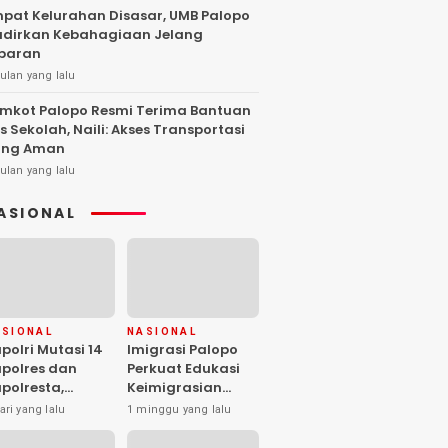
pat Kelurahan Disasar, UMB Palopo
dirkan Kebahagiaan Jelang
baran
ulan yang lalu
mkot Palopo Resmi Terima Bantuan
s Sekolah, Naili: Akses Transportasi
ang Aman
ulan yang lalu
ASIONAL
ASIONAL
NASIONAL
polri Mutasi 14
Imigrasi Palopo
polres dan
Perkuat Edukasi
polresta,
Keimigrasian
mbes Pol Safi’i
Lewat Sosialisasi
ari yang lalu
1 minggu yang lalu
fsikin
dan Peluncuran
engemban
Inovasi Chatbot