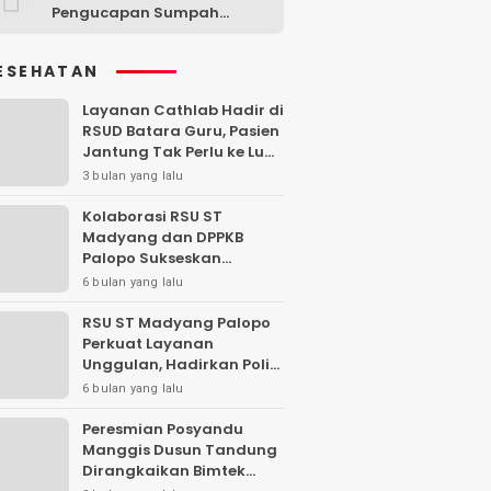
Pengucapan Sumpah
Anggota DPRD PAW Sisa
Masa Jabatan 2024–2029
ESEHATAN
Layanan Cathlab Hadir di
RSUD Batara Guru, Pasien
Jantung Tak Perlu ke Luar
Daerah
3 bulan yang lalu
Kolaborasi RSU ST
Madyang dan DPPKB
Palopo Sukseskan
Program MOP Gratis
6 bulan yang lalu
RSU ST Madyang Palopo
Perkuat Layanan
Unggulan, Hadirkan Poli
MCU, Bedah Saraf, Jiwa,
6 bulan yang lalu
hingga Konservasi Gigi
Peresmian Posyandu
Manggis Dusun Tandung
Dirangkaikan Bimtek