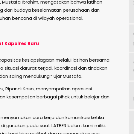
, Mustafa Ibrahim, mengatakan bahwa latihan
ing dari budaya keselamatan perusahaan dan
an bencana di wilayah operasional.
t Kapolres Baru
kapasitas kesiapsiagaan melalui latihan bersama
ka situasi darurat terjadi, koordinasi dan tindakan
 dan saling mendukung.” ujar Mustafa.
, Ripandi Kaso, menyampaikan apresiasi
kan kesempatan berbagai pihak untuk belajar dan
uk menyamakan cara kerja dan komunikasi ketika
 yg di gunakan pada saat LATBER belum kami miliki,
 ini kami bisa melihat dan menggunakan nya