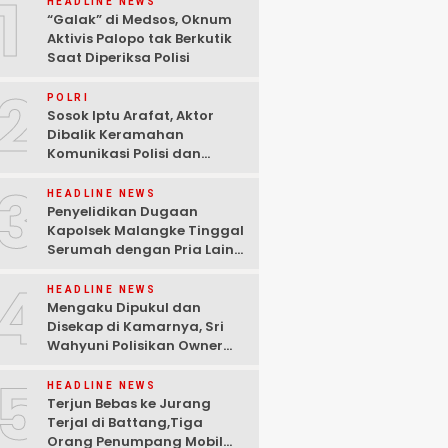
1
HEADLINE NEWS
“Galak” di Medsos, Oknum
Aktivis Palopo tak Berkutik
Saat Diperiksa Polisi
2
POLRI
Sosok Iptu Arafat, Aktor
Dibalik Keramahan
Komunikasi Polisi dan
Media
3
HEADLINE NEWS
Penyelidikan Dugaan
Kapolsek Malangke Tinggal
Serumah dengan Pria Lain
Dihentikan, Sipropam Sebut
4
Tak Cukup Bukti
HEADLINE NEWS
Mengaku Dipukul dan
Disekap di Kamarnya, Sri
Wahyuni Polisikan Owner
Butik di Palopo
5
HEADLINE NEWS
Terjun Bebas ke Jurang
Terjal di Battang,Tiga
Orang Penumpang Mobil