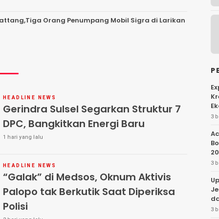
 Battang,Tiga Orang Penumpang Mobil Sigra di Larikan
P
Ex
Kr
HEADLINE NEWS
Ek
Gerindra Sulsel Segarkan Struktur 7
3 b
DPC, Bangkitkan Energi Baru
Ac
1 hari yang lalu
Bo
20
3 b
HEADLINE NEWS
“Galak” di Medsos, Oknum Aktivis
Up
Je
Palopo tak Berkutik Saat Diperiksa
da
Polisi
3 b