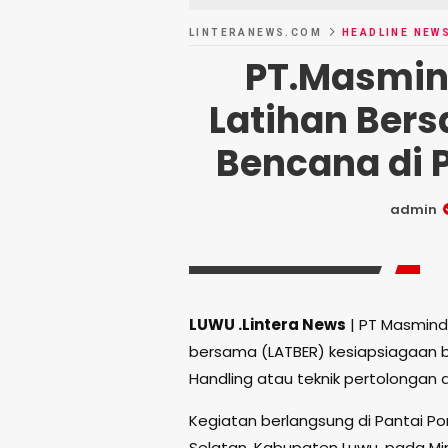
LINTERANEWS.COM
HEADLINE NEW
PT.Masmin
Latihan Ber
Bencana di 
admin
LUWU .Lintera News
| PT Masmind
bersama (LATBER) kesiapsiagaan b
Handling atau teknik pertolongan di
Kegiatan berlangsung di Pantai 
Selatan, Kabupaten Luwu, pada Mi