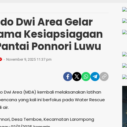
S
do Dwi Area Gelar
sama Kesiapsiagaan
Pantai Ponnori Luwu
November 9, 2025 11:37 pm
o Dwi Area (MDA) kembali melaksanakan latihan
encana yang kali ini berfokus pada Water Rescue
 air.
Ponnori, Desa Temboe, Kecamatan Larompong
nggu 02/11/2025 kemarin