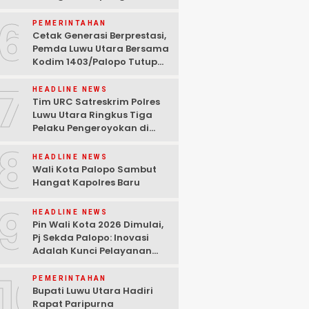
Sigra di Larikan Ke Rumah
6
Sakit
PEMERINTAHAN
Cetak Generasi Berprestasi,
Pemda Luwu Utara Bersama
Kodim 1403/Palopo Tutup
Bimbel dan Mulai Pelatihan
7
Capaskib 2026
HEADLINE NEWS
Tim URC Satreskrim Polres
Luwu Utara Ringkus Tiga
Pelaku Pengeroyokan di
Baebunta
8
HEADLINE NEWS
Wali Kota Palopo Sambut
Hangat Kapolres Baru
9
HEADLINE NEWS
Pin Wali Kota 2026 Dimulai,
Pj Sekda Palopo: Inovasi
Adalah Kunci Pelayanan
yang Lebih Baik
10
PEMERINTAHAN
Bupati Luwu Utara Hadiri
Rapat Paripurna