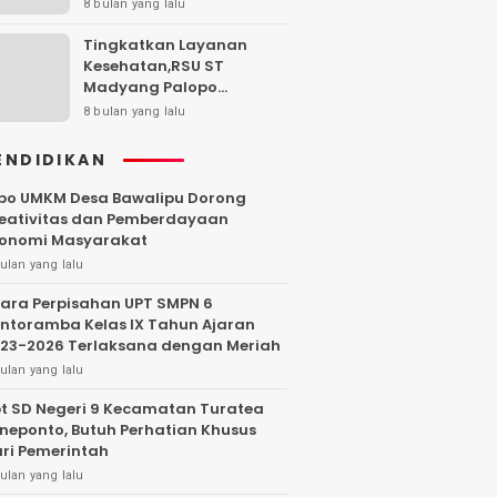
Posyandu Era Baru di
8 bulan yang lalu
Kecamatan Sabbang
Tingkatkan Layanan
Kesehatan,RSU ST
Madyang Palopo
Hadirkan Layanan Dokter
8 bulan yang lalu
Gigi Spesialis Lengkap
dan Terjadwal
ENDIDIKAN
po UMKM Desa Bawalipu Dorong
eativitas dan Pemberdayaan
onomi Masyarakat
ulan yang lalu
ara Perpisahan UPT SMPN 6
ntoramba Kelas IX Tahun Ajaran
23-2026 Terlaksana dengan Meriah
ulan yang lalu
t SD Negeri 9 Kecamatan Turatea
neponto, Butuh Perhatian Khusus
ri Pemerintah
ulan yang lalu