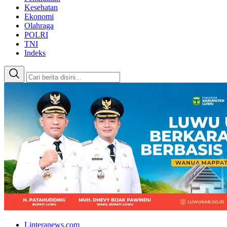
Kesehatan
Ekonomi
Olahraga
POLRI
TNI
Indeks
Linteranews.com