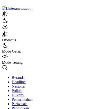
Linteranews.com
Lintas Informasi Tercepat dan Akurat
Otomatis
Mode Gelap
Mode Terang
Beranda
Headline
Nasional
Politik
Hukrim
Pemerintahan
Pariwisata
Pendidikan