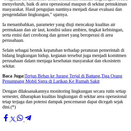
menyeluruh, baik di area operasional maupun di sekitar pemukiman
masyarakat. Hasil pengujian nantinya menjadi dasar evaluasi dan
pengendalian lingkungan,” ujarnya.
Ia menambahkan, parameter yang diuji mencakup kualitas air
permukaan dan air laut, kondisi udara ambien, tingkat kebisingan,
serta emisi dari cerobong dan genset yang beroperasi di area
perusahaan.
Selain sebagai bentuk kepatuhan terhadap peraturan pemerintah di
bidang lingkungan hidup, kegiatan tersebut juga menjadi komitmen
perusahaan dalam menjaga kesehatan masyarakat dan ekosistem
sekitar.
Baca Juga:
Terjun Bebas ke Jurang Terjal di Battang,Tiga Orang
Penumpang Mobil Sigra di Larikan Ke Rumah Sakit
Dengan dilaksanakannya monitoring lingkungan secara rutin setiap
semester, diharapkan kualitas lingkungan di sekitar area operasional
tetap terjaga dan potensi dampak pencemaran dapat dicegah sejak
dini.(*)