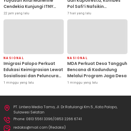
Yayasan Andi Manenne
dan Kapolresta, Kombes
Cendekia Kunjungi ITNY
Pol Safi’i Nafsikin
Yogyakarta
Mengemban Amanah
22 jam yang lalu
7 hari yang lalu
Pimpin Polresta Kendari
NASIONAL
NASIONAL
Imigrasi Palopo Perkuat
MDA Perkuat Desa Tangguh
Edukasi Keimigrasian Lewat
Bencana di Kadundung
Sosialisasi dan Peluncuran
Melalui Program Jaga Desa
Inovasi Chatbot “IT CHIKA”
1 minggu yang lalu
1 minggu yang lalu
PT. Lintera Media Tama, Jl. Dr.Ratulangi Km.5 , Kota Palopo,
Sulawesi Selatan
Phone: 0813 5561 3396/0853 2266 6741
redaksi@mail.com (Redaksi)