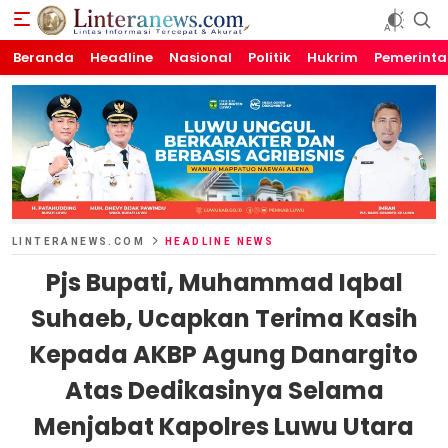
Beranda
Linteranews.com
Lintas Informasi Tercepat dan Akurat
Headline
Nasional
Politik
Hukrim
Pemerint
LINTERANEWS.COM
HEADLINE NEWS
Pjs Bupati, Muhammad Iqbal
Suhaeb, Ucapkan Terima Kasih
Kepada AKBP Agung Danargito
Atas Dedikasinya Selama
Menjabat Kapolres Luwu Utara