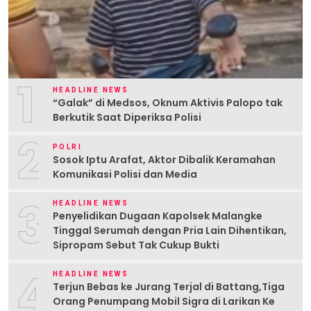
1
HEADLINE NEWS
“Galak” di Medsos, Oknum Aktivis Palopo tak
Berkutik Saat Diperiksa Polisi
2
POLRI
Sosok Iptu Arafat, Aktor Dibalik Keramahan
Komunikasi Polisi dan Media
3
HEADLINE NEWS
Penyelidikan Dugaan Kapolsek Malangke
Tinggal Serumah dengan Pria Lain Dihentikan,
Sipropam Sebut Tak Cukup Bukti
4
HEADLINE NEWS
Terjun Bebas ke Jurang Terjal di Battang,Tiga
Orang Penumpang Mobil Sigra di Larikan Ke