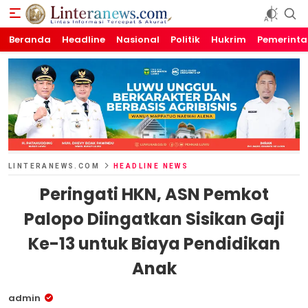
Beranda
Linteranews.com
Lintas Informasi Tercepat dan Akurat
Headline
Nasional
Politik
Hukrim
Pemerint
LINTERANEWS.COM
HEADLINE NEWS
Peringati HKN, ASN Pemkot
Palopo Diingatkan Sisikan Gaji
Ke-13 untuk Biaya Pendidikan
Anak
admin