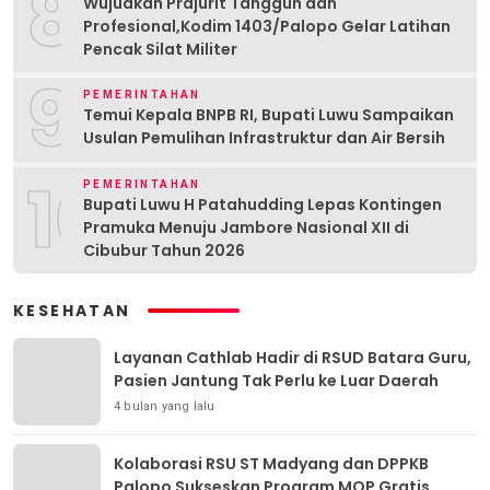
8
Wujudkan Prajurit Tangguh dan
Profesional,Kodim 1403/Palopo Gelar Latihan
Pencak Silat Militer
9
PEMERINTAHAN
Temui Kepala BNPB RI, Bupati Luwu Sampaikan
Usulan Pemulihan Infrastruktur dan Air Bersih
10
PEMERINTAHAN
Bupati Luwu H Patahudding Lepas Kontingen
Pramuka Menuju Jambore Nasional XII di
Cibubur Tahun 2026
KESEHATAN
Layanan Cathlab Hadir di RSUD Batara Guru,
Pasien Jantung Tak Perlu ke Luar Daerah
4 bulan yang lalu
Kolaborasi RSU ST Madyang dan DPPKB
Palopo Sukseskan Program MOP Gratis