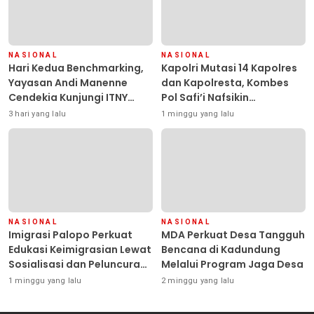
NASIONAL
NASIONAL
Hari Kedua Benchmarking,
Kapolri Mutasi 14 Kapolres
Yayasan Andi Manenne
dan Kapolresta, Kombes
Cendekia Kunjungi ITNY
Pol Safi’i Nafsikin
Yogyakarta
Mengemban Amanah
3 hari yang lalu
1 minggu yang lalu
Pimpin Polresta Kendari
NASIONAL
NASIONAL
Imigrasi Palopo Perkuat
MDA Perkuat Desa Tangguh
Edukasi Keimigrasian Lewat
Bencana di Kadundung
Sosialisasi dan Peluncuran
Melalui Program Jaga Desa
Inovasi Chatbot “IT CHIKA”
1 minggu yang lalu
2 minggu yang lalu