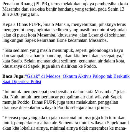
Penataan Ruang (PUPR), terus melakukan upaya pembersihan kota
Masamba dari sisa-sisa banjir bandang yang terjadi pada Senin 13
Juli 2020 yang lalu.
Kepala Dinas PUPR, Suaib Mansur, menyebutkan, pihaknya terus
menggenjot pengangkutan sedimen yang masih menutupi sejumlah
jalan di pusat kota Masamba, khususnya jalan Lesangi di sekitaran
lingkungan Sapek kelurahan Bone kecamatan Masamba.
“Sisa sedimen yang masih menumpuk, seperti gelondongan kayu
dan sampah sisa banjir bandang, akan kita bersihkan secepatnya,”
kata Suaib. Selain mengangkut sedimen, genangan air dalam kota,
khususnya di Sapek, juga akan dialirkan ke Poddo.
Baca Juga:
“Galak” di Medsos, Oknum Aktivis Palopo tak Berkutik
Saat Diperiksa Polisi
“Ini untuk mempercepat pembersihan dalam kota Masamba,” jelas
dia. Nah, untuk memperlancar pengaliran air dari wilayah Sapek
menuju Poddo, Dinas PUPR juga terus melakukan penggalian
drainase di sekitaran wilayah Poddo sebagai aliran primer.
“Elevasi pipa yang ada di jalan nasional ini bisa juga kita turunkan
untuk pemperlancar aliran air. Sementara untuk wilayah Sapek nanti
akan kita lokalisir airnya, minimal airnya tidak merembes ke mana-