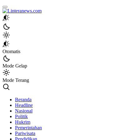
Linteranews.com
Lintas Informasi Tercepat dan Akurat
Otomatis
Mode Gelap
Mode Terang
Beranda
Headline
Nasional
Politik
Hukrim
Pemerintahan
Pariwisata
Pendidikan