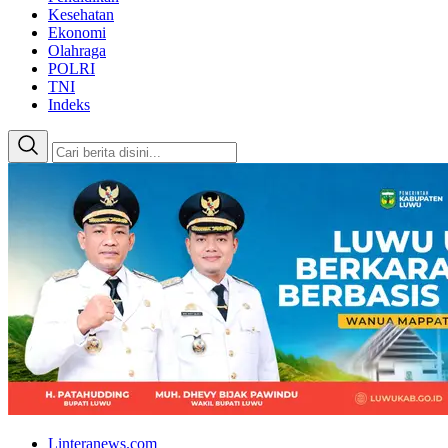
Kesehatan
Ekonomi
Olahraga
POLRI
TNI
Indeks
Linteranews.com