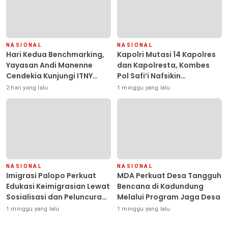
NASIONAL
NASIONAL
Hari Kedua Benchmarking,
Kapolri Mutasi 14 Kapolres
Yayasan Andi Manenne
dan Kapolresta, Kombes
Cendekia Kunjungi ITNY
Pol Safi’i Nafsikin
Yogyakarta
Mengemban Amanah
2 hari yang lalu
1 minggu yang lalu
Pimpin Polresta Kendari
NASIONAL
NASIONAL
Imigrasi Palopo Perkuat
MDA Perkuat Desa Tangguh
Edukasi Keimigrasian Lewat
Bencana di Kadundung
Sosialisasi dan Peluncuran
Melalui Program Jaga Desa
Inovasi Chatbot “IT CHIKA”
1 minggu yang lalu
1 minggu yang lalu