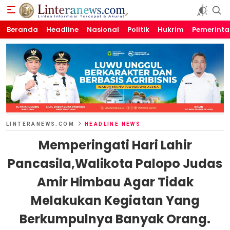
Beranda
Linteranews.com
Lintas Informasi Tercepat dan Akurat
Headline
Nasional
Politik
Hukrim
Pemerint
LINTERANEWS.COM
HEADLINE NEWS
Memperingati Hari Lahir
Pancasila,Walikota Palopo Judas
Amir Himbau Agar Tidak
Melakukan Kegiatan Yang
Berkumpulnya Banyak Orang.