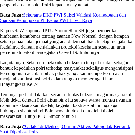
pengabdian dan bakti Polri kepada masyarakat.
Baca Juga:
Sekertaris DKP PWI Sulsel Validasi Keanggotaan dan
Siapkan Penunjukan Plt Ketua PWI Luwu Raya
Kapolsek Wasuponda IPTU Simon Siltu SH juga memberikan
himbauan kamtibmas tentang tatanan New Normal, dengan harapan
setiap jamaah atau jemaat yang ada di tempat ibadah tetap menjalankan
ibadahnya dengan menjalankan protokol kesehatan sesuai anjuran
pemerintah terkait pencegahan Covid-19. Imbuhnya
Lanjutannya, Selain itu melakukan baksos di tempat ibadah sebagai
bentuk kepedulian polri terhadap masyarakat sekaligus mengantisipasi
kemungkinan ada dari pihak pihak yang akan memperkeruh atau
menjatuhkan institusi polri dalam rangka memperingati Hari
Bhayangkara Ke-74,
Tentunya perlu di lakukan secara rutinitas baksos ini agar masyarakat
lebih dekat dengan Polri disamping itu supaya warga merasa nyaman
dalam melaksanakan ibadah, kegiatan bakti sosial ini juga agar
hubungan silahturahmi Polri semakin dekat dan dicintai oleh
masyarakat. Tutup IPTU Simon Siltu SH
Baca Juga:
“Galak” di Medsos, Oknum Aktivis Palopo tak Berkutik
Saat Diperiksa Polisi