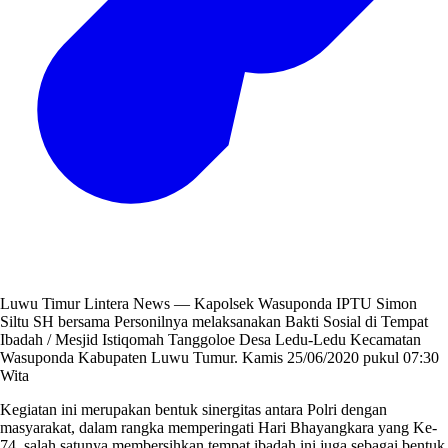
Luwu Timur Lintera News — Kapolsek Wasuponda IPTU Simon
Siltu SH bersama Personilnya melaksanakan Bakti Sosial di Tempat
Ibadah / Mesjid Istiqomah Tanggoloe Desa Ledu-Ledu Kecamatan
Wasuponda Kabupaten Luwu Tumur. Kamis 25/06/2020 pukul 07:30
Wita
Kegiatan ini merupakan bentuk sinergitas antara Polri dengan
masyarakat, dalam rangka memperingati Hari Bhayangkara yang Ke-
74, salah satunya membersihkan tempat ibadah ini juga sebagai bentuk