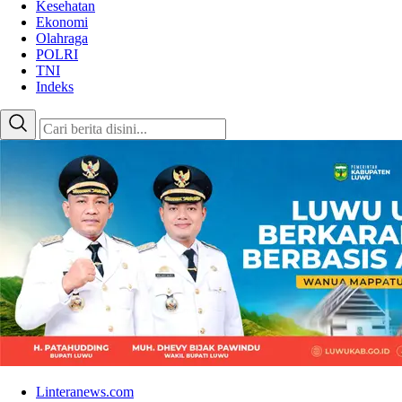
Kesehatan
Ekonomi
Olahraga
POLRI
TNI
Indeks
Linteranews.com