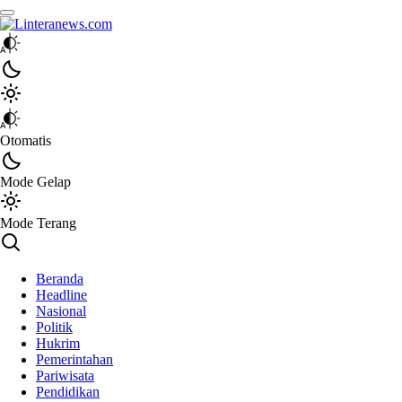
Linteranews.com
Lintas Informasi Tercepat dan Akurat
Otomatis
Mode Gelap
Mode Terang
Beranda
Headline
Nasional
Politik
Hukrim
Pemerintahan
Pariwisata
Pendidikan