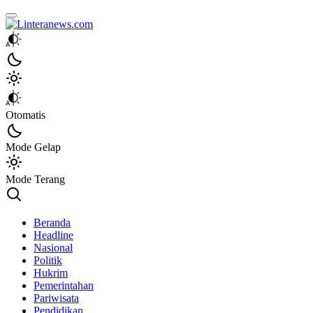
Linteranews.com
Lintas Informasi Tercepat dan Akurat
Otomatis
Mode Gelap
Mode Terang
Beranda
Headline
Nasional
Politik
Hukrim
Pemerintahan
Pariwisata
Pendidikan