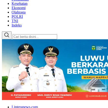
Kesehatan
Ekonomi
Olahraga
POLRI
TNI
Indeks
Linteranews.com