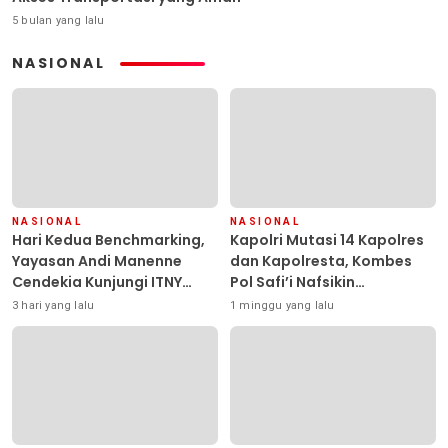
5 bulan yang lalu
NASIONAL
NASIONAL
NASIONAL
Hari Kedua Benchmarking,
Kapolri Mutasi 14 Kapolres
Yayasan Andi Manenne
dan Kapolresta, Kombes
Cendekia Kunjungi ITNY
Pol Safi’i Nafsikin
Yogyakarta
Mengemban Amanah
3 hari yang lalu
1 minggu yang lalu
Pimpin Polresta Kendari