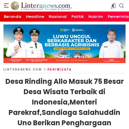
Beranda
Linteranews.com
Lintas Informasi Tercepat dan Akurat
Headline
Nasional
Politik
Hukrim
Pemerint
LINTERANEWS.COM
PARIWISATA
Desa Rinding Allo Masuk 75 Besar
Desa Wisata Terbaik di
Indonesia,Menteri
Parekraf,Sandiaga Salahuddin
Uno Berikan Penghargaan