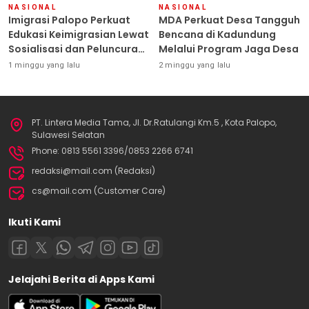
NASIONAL
NASIONAL
Imigrasi Palopo Perkuat
MDA Perkuat Desa Tangguh
Edukasi Keimigrasian Lewat
Bencana di Kadundung
Sosialisasi dan Peluncuran
Melalui Program Jaga Desa
Inovasi Chatbot “IT CHIKA”
1 minggu yang lalu
2 minggu yang lalu
PT. Lintera Media Tama, Jl. Dr.Ratulangi Km.5 , Kota Palopo,
Sulawesi Selatan
Phone: 0813 5561 3396/0853 2266 6741
redaksi@mail.com (Redaksi)
cs@mail.com (Customer Care)
Ikuti Kami
Jelajahi Berita di Apps Kami