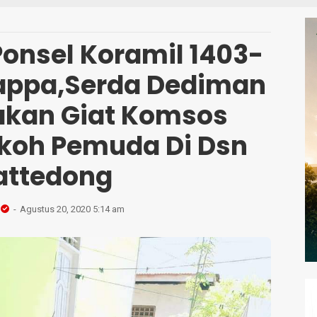
S
onsel Koramil 1403-
appa,Serda Dediman
kan Giat Komsos
koh Pemuda Di Dsn
attedong
Agustus 20, 2020 5:14 am