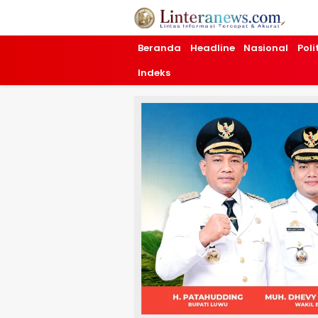
Linteranews.com
Lintas Informasi Tercepat dan Akurat
Beranda
Headline
Nasional
Poli
Indeks