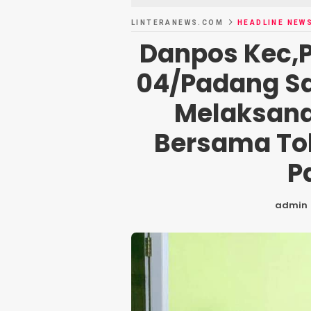
LINTERANEWS.COM
HEADLINE NEW
Danpos Kec,P
04/Padang S
Melaksana
Bersama To
P
admin