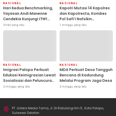
NASIONAL
NASIONAL
Hari Kedua Benchmarking,
Kapolri Mutasi 14 Kapolres
Yayasan Andi Manenne
dan Kapolresta, Kombes
Cendekia Kunjungi ITNY
Pol Safi’i Nafsikin
Yogyakarta
Mengemban Amanah
3 hari yang lalu
1 minggu yang lalu
Pimpin Polresta Kendari
NASIONAL
NASIONAL
Imigrasi Palopo Perkuat
MDA Perkuat Desa Tangguh
Edukasi Keimigrasian Lewat
Bencana di Kadundung
Sosialisasi dan Peluncuran
Melalui Program Jaga Desa
Inovasi Chatbot “IT CHIKA”
2 minggu yang lalu
2 minggu yang lalu
PT. Lintera Media Tama, Jl. Dr.Ratulangi Km.5 , Kota Palopo,
Sulawesi Selatan