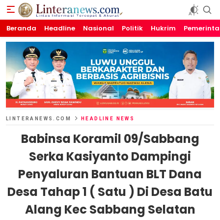
Beranda
Linteranews.com
Lintas Informasi Tercepat dan Akurat
Headline
Nasional
Politik
Hukrim
Pemerint
LINTERANEWS.COM
HEADLINE NEWS
Babinsa Koramil 09/Sabbang
Serka Kasiyanto Dampingi
Penyaluran Bantuan BLT Dana
Desa Tahap 1 ( Satu ) Di Desa Batu
Alang Kec Sabbang Selatan