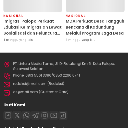
NASIONAL
NASIONAL
Imigrasi Palopo Perkuat
MDA Perkuat Desa Tangguh
Edukasi Keimigrasian Lewat
Bencana di Kadundung
Sosialisasi dan Peluncuran
Melalui Program Jaga Desa
Inovasi Chatbot “IT CHIKA”
1 minggu yang lalu
1 minggu yang lalu
PT. Lintera Media Tama, Jl. Dr.Ratulangi Km.5 , Kota Palopo,
Sulawesi Selatan
Phone: 0813 5561 3396/0853 2266 6741
redaksi@mail.com (Redaksi)
cs@mail.com (Customer Care)
Ikuti Kami