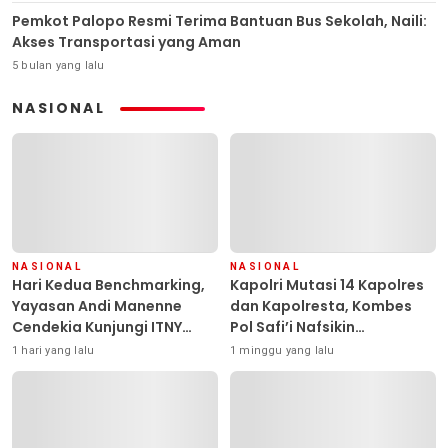
Pemkot Palopo Resmi Terima Bantuan Bus Sekolah, Naili:
Akses Transportasi yang Aman
5 bulan yang lalu
NASIONAL
NASIONAL
NASIONAL
Hari Kedua Benchmarking,
Kapolri Mutasi 14 Kapolres
Yayasan Andi Manenne
dan Kapolresta, Kombes
Cendekia Kunjungi ITNY
Pol Safi’i Nafsikin
Yogyakarta
Mengemban Amanah
1 hari yang lalu
1 minggu yang lalu
Pimpin Polresta Kendari