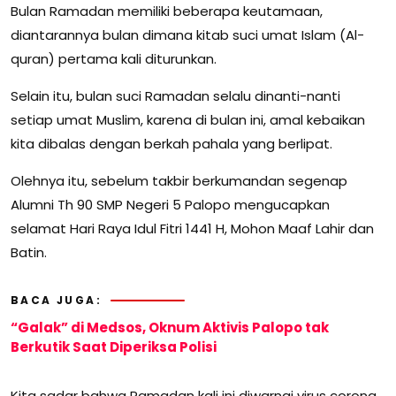
Bulan Ramadan memiliki beberapa keutamaan,
diantarannya bulan dimana kitab suci umat Islam (Al-
quran) pertama kali diturunkan.
Selain itu, bulan suci Ramadan selalu dinanti-nanti
setiap umat Muslim, karena di bulan ini, amal kebaikan
kita dibalas dengan berkah pahala yang berlipat.
Olehnya itu, sebelum takbir berkumandan segenap
Alumni Th 90 SMP Negeri 5 Palopo mengucapkan
selamat Hari Raya Idul Fitri 1441 H, Mohon Maaf Lahir dan
Batin.
BACA JUGA:
“Galak” di Medsos, Oknum Aktivis Palopo tak
Berkutik Saat Diperiksa Polisi
Kita sadar bahwa Ramadan kali ini diwarnai virus corona,