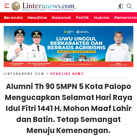
Beranda
Linteranews.com
Lintas Informasi Tercepat dan Akurat
Headline
Nasional
Politik
Hukrim
Pemerint
LINTERANEWS.COM
HEADLINE NEWS
Alumni Th 90 SMPN 5 Kota Palopo
Mengucapkan Selamat Hari Raya
Idul Fitri 1441 H. Mohon Maaf Lahir
dan Batin. Tetap Semangat
Menuju Kemenangan.