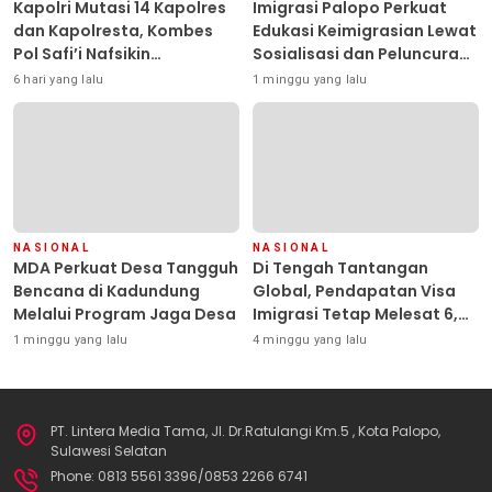
Kapolri Mutasi 14 Kapolres
Imigrasi Palopo Perkuat
dan Kapolresta, Kombes
Edukasi Keimigrasian Lewat
Pol Safi’i Nafsikin
Sosialisasi dan Peluncuran
Mengemban Amanah
Inovasi Chatbot “IT CHIKA”
6 hari yang lalu
1 minggu yang lalu
Pimpin Polresta Kendari
NASIONAL
NASIONAL
MDA Perkuat Desa Tangguh
Di Tengah Tantangan
Bencana di Kadundung
Global, Pendapatan Visa
Melalui Program Jaga Desa
Imigrasi Tetap Melesat 6,42
Persen
1 minggu yang lalu
4 minggu yang lalu
PT. Lintera Media Tama, Jl. Dr.Ratulangi Km.5 , Kota Palopo,
Sulawesi Selatan
Phone: 0813 5561 3396/0853 2266 6741