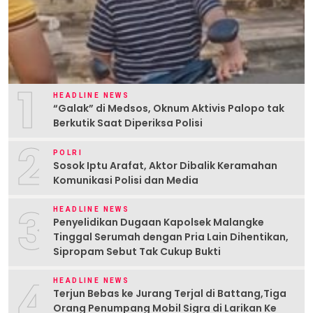
1
HEADLINE NEWS
“Galak” di Medsos, Oknum Aktivis Palopo tak
Berkutik Saat Diperiksa Polisi
2
POLRI
Sosok Iptu Arafat, Aktor Dibalik Keramahan
Komunikasi Polisi dan Media
3
HEADLINE NEWS
Penyelidikan Dugaan Kapolsek Malangke
Tinggal Serumah dengan Pria Lain Dihentikan,
Sipropam Sebut Tak Cukup Bukti
4
HEADLINE NEWS
Terjun Bebas ke Jurang Terjal di Battang,Tiga
Orang Penumpang Mobil Sigra di Larikan Ke