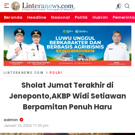
Beranda
Linteranews.com
Lintas Informasi Tercepat dan Akurat
Headline
Nasional
Politik
Hukrim
Pemerint
LINTERANEWS.COM
POLRI
Sholat Jumat Terakhir di
Jeneponto,AKBP Widi Setiawan
Berpamitan Penuh Haru
admin
Januari 16, 2026 11:33 pm