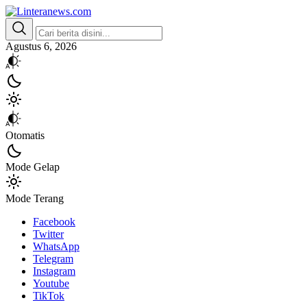
Linteranews.com
Lintas Informasi Tercepat dan Akurat
Agustus 6, 2026
Otomatis
Mode Gelap
Mode Terang
Facebook
Twitter
WhatsApp
Telegram
Instagram
Youtube
TikTok