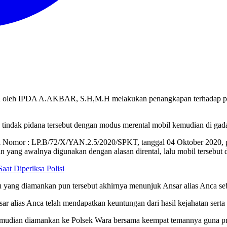
in oleh IPDA A.AKBAR, S.H,M.H melakukan penangkapan terhadap pel
tindak pidana tersebut dengan modus merental mobil kemudian di gada
si Nomor : LP.B/72/X/YAN.2.5/2020/SPKT, tanggal 04 Oktober 2020,
n yang awalnya digunakan dengan alasan dirental, lalu mobil tersebut
aat Diperiksa Polisi
 yang diamankan pun tersebut akhirnya menunjuk Ansar alias Anca seb
nsar alias Anca telah mendapatkan keuntungan dari hasil kejahatan ser
mudian diamankan ke Polsek Wara bersama keempat temannya guna pros