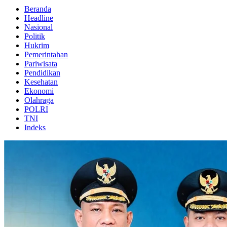
Beranda
Headline
Nasional
Politik
Hukrim
Pemerintahan
Pariwisata
Pendidikan
Kesehatan
Ekonomi
Olahraga
POLRI
TNI
Indeks