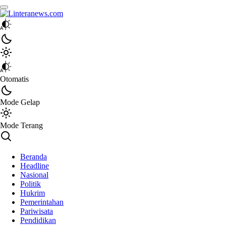
Linteranews.com
Lintas Informasi Tercepat dan Akurat
Otomatis
Mode Gelap
Mode Terang
Beranda
Headline
Nasional
Politik
Hukrim
Pemerintahan
Pariwisata
Pendidikan