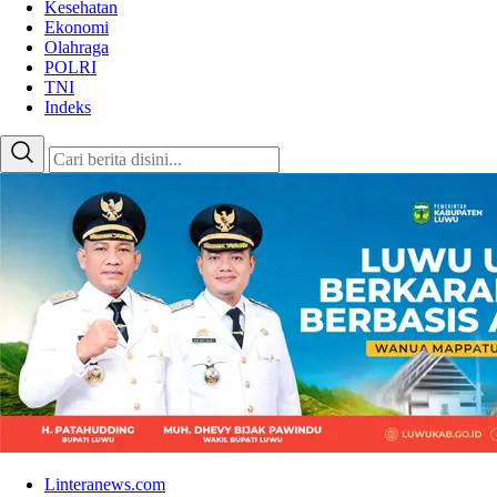
Kesehatan
Ekonomi
Olahraga
POLRI
TNI
Indeks
Linteranews.com