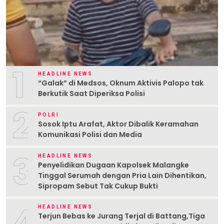
1
HEADLINE NEWS
“Galak” di Medsos, Oknum Aktivis Palopo tak
Berkutik Saat Diperiksa Polisi
2
POLRI
Sosok Iptu Arafat, Aktor Dibalik Keramahan
Komunikasi Polisi dan Media
3
HEADLINE NEWS
Penyelidikan Dugaan Kapolsek Malangke
Tinggal Serumah dengan Pria Lain Dihentikan,
Sipropam Sebut Tak Cukup Bukti
4
HEADLINE NEWS
Terjun Bebas ke Jurang Terjal di Battang,Tiga