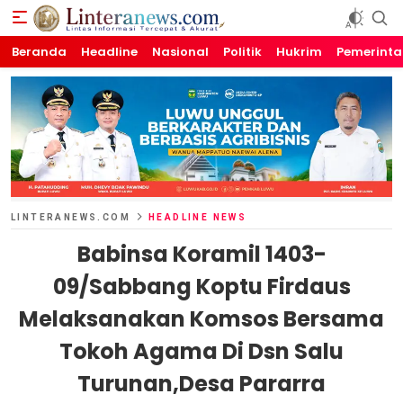
Beranda
Linteranews.com
Lintas Informasi Tercepat dan Akurat
Headline
Nasional
Politik
Hukrim
Pemerint
LINTERANEWS.COM
HEADLINE NEWS
Babinsa Koramil 1403-
09/Sabbang Koptu Firdaus
Melaksanakan Komsos Bersama
Tokoh Agama Di Dsn Salu
Turunan,Desa Pararra