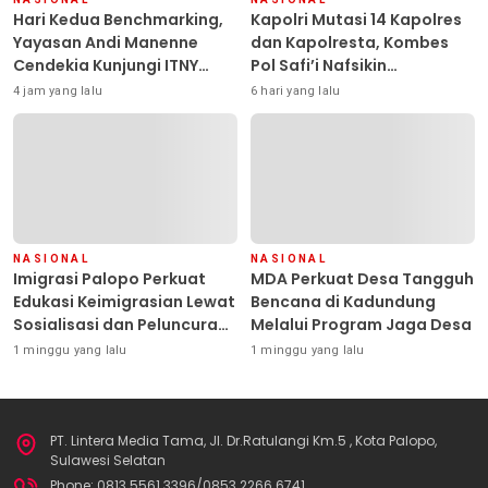
Hari Kedua Benchmarking,
Kapolri Mutasi 14 Kapolres
Yayasan Andi Manenne
dan Kapolresta, Kombes
Cendekia Kunjungi ITNY
Pol Safi’i Nafsikin
Yogyakarta
Mengemban Amanah
4 jam yang lalu
6 hari yang lalu
Pimpin Polresta Kendari
NASIONAL
NASIONAL
Imigrasi Palopo Perkuat
MDA Perkuat Desa Tangguh
Edukasi Keimigrasian Lewat
Bencana di Kadundung
Sosialisasi dan Peluncuran
Melalui Program Jaga Desa
Inovasi Chatbot “IT CHIKA”
1 minggu yang lalu
1 minggu yang lalu
PT. Lintera Media Tama, Jl. Dr.Ratulangi Km.5 , Kota Palopo,
Sulawesi Selatan
Phone: 0813 5561 3396/0853 2266 6741