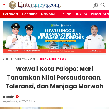
Beranda
Linteranews.com
Lintas Informasi Tercepat dan Akurat
Headline
Nasional
Politik
Hukrim
Pemerint
LINTERANEWS.COM
HEADLINE NEWS
Wawali Kota Palopo: Mari
Tanamkan Nilai Persaudaraan,
Toleransi, dan Menjaga Marwah
admin
Agustus 9, 2025 2:18 pm