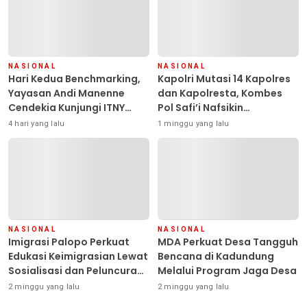
NASIONAL
NASIONAL
Hari Kedua Benchmarking,
Kapolri Mutasi 14 Kapolres
Yayasan Andi Manenne
dan Kapolresta, Kombes
Cendekia Kunjungi ITNY
Pol Safi’i Nafsikin
Yogyakarta
Mengemban Amanah
4 hari yang lalu
1 minggu yang lalu
Pimpin Polresta Kendari
NASIONAL
NASIONAL
Imigrasi Palopo Perkuat
MDA Perkuat Desa Tangguh
Edukasi Keimigrasian Lewat
Bencana di Kadundung
Sosialisasi dan Peluncuran
Melalui Program Jaga Desa
Inovasi Chatbot “IT CHIKA”
2 minggu yang lalu
2 minggu yang lalu