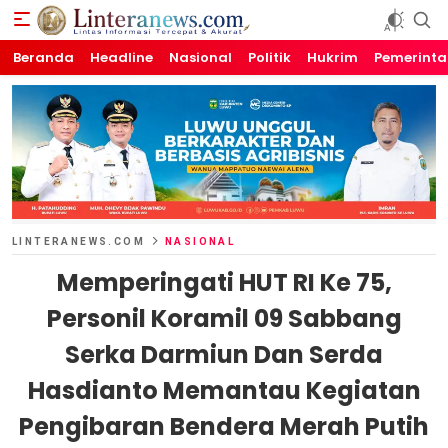
Beranda
Linteranews.com
Lintas Informasi Tercepat dan Akurat
Headline
Nasional
Politik
Hukrim
Pemerint
LINTERANEWS.COM
NASIONAL
Memperingati HUT RI Ke 75,
Personil Koramil 09 Sabbang
Serka Darmiun Dan Serda
Hasdianto Memantau Kegiatan
Pengibaran Bendera Merah Putih