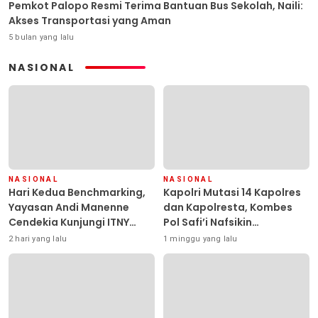
Pemkot Palopo Resmi Terima Bantuan Bus Sekolah, Naili:
Akses Transportasi yang Aman
5 bulan yang lalu
NASIONAL
NASIONAL
NASIONAL
Hari Kedua Benchmarking,
Kapolri Mutasi 14 Kapolres
Yayasan Andi Manenne
dan Kapolresta, Kombes
Cendekia Kunjungi ITNY
Pol Safi’i Nafsikin
Yogyakarta
Mengemban Amanah
2 hari yang lalu
1 minggu yang lalu
Pimpin Polresta Kendari