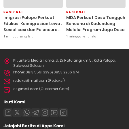
NASIONAL
NASIONAL
Imigrasi Palopo Perkuat
MDA Perkuat Desa Tangguh
Edukasi Keimigrasian Lewat
Bencana di Kadundung
Sosialisasi dan Peluncuran
Melalui Program Jaga Desa
Inovasi Chatbot “IT CHIKA”
1 minggu yang lalu
1 minggu yang lalu
PT. Lintera Media Tama, Jl. Dr.Ratulangi Km.5 , Kota Palopo,
Sulawesi Selatan
Phone: 0813 5561 3396/0853 2266 6741
redaksi@mail.com (Redaksi)
cs@mail.com (Customer Care)
Ikuti Kami
Jelajahi Berita di Apps Kami