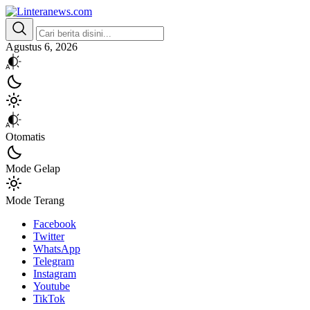
Linteranews.com
Lintas Informasi Tercepat dan Akurat
Agustus 6, 2026
Otomatis
Mode Gelap
Mode Terang
Facebook
Twitter
WhatsApp
Telegram
Instagram
Youtube
TikTok