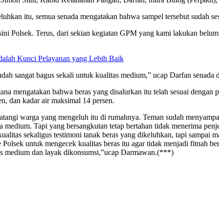
uhkan itu, semua senada mengatakan bahwa sampel tersebut sudah sesua
sini Polsek. Terus, dari sekian kegiatan GPM yang kami lakukan belum
Adalah Kunci Pelayanan yang Lebih Baik
udah sangat bagus sekali untuk kualitas medium,” ucap Darfan senad
 mengatakan bahwa beras yang disalurkan itu telah sesuai dengan p
sen, dan kadar air maksimal 14 persen.
datangi warga yang mengeluh itu di rumahnya. Teman sudah menyampaik
a medium. Tapi yang bersangkutan tetap bertahan tidak menerima penj
itas sekaligus testimoni tanak beras yang dikeluhkan, tapi sampai ma
lsek untuk mengecek kualitas beras itu agar tidak menjadi fitnah berk
tas medium dan layak dikonsumsi,”ucap Darmawan.(***)