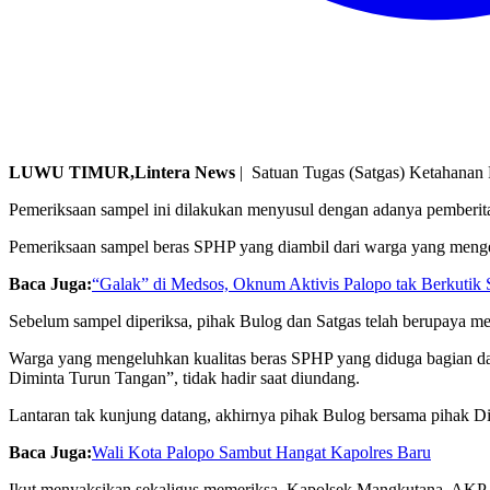
LUWU TIMUR,Lintera News
| Satuan Tugas (Satgas) Ketahanan 
Pemeriksaan sampel ini dilakukan menyusul dengan adanya pemberita
Pemeriksaan sampel beras SPHP yang diambil dari warga yang mengel
Baca Juga:
“Galak” di Medsos, Oknum Aktivis Palopo tak Berkutik S
Sebelum sampel diperiksa, pihak Bulog dan Satgas telah berupaya me
Warga yang mengeluhkan kualitas beras SPHP yang diduga bagian d
Diminta Turun Tangan”, tidak hadir saat diundang.
Lantaran tak kunjung datang, akhirnya pihak Bulog bersama pihak 
Baca Juga:
Wali Kota Palopo Sambut Hangat Kapolres Baru
Ikut menyaksikan sekaligus memeriksa, Kapolsek Mangkutana, AKP 