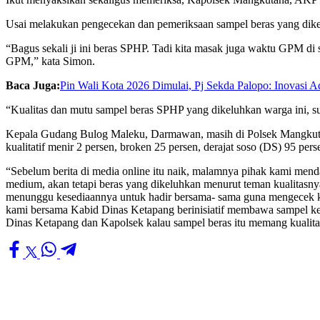
Usai melakukan pengecekan dan pemeriksaan sampel beras yang dikel
“Bagus sekali ji ini beras SPHP. Tadi kita masak juga waktu GPM di 
GPM,” kata Simon.
Baca Juga:
Pin Wali Kota 2026 Dimulai, Pj Sekda Palopo: Inovasi 
“Kualitas dan mutu sampel beras SPHP yang dikeluhkan warga ini, s
Kepala Gudang Bulog Maleku, Darmawan, masih di Polsek Mangkutana
kualitatif menir 2 persen, broken 25 persen, derajat soso (DS) 95 per
“Sebelum berita di media online itu naik, malamnya pihak kami men
medium, akan tetapi beras yang dikeluhkan menurut teman kualitasny
menunggu kesediaannya untuk hadir bersama- sama guna mengecek kual
kami bersama Kabid Dinas Ketapang berinisiatif membawa sampel ke Po
Dinas Ketapang dan Kapolsek kalau sampel beras itu memang kuali