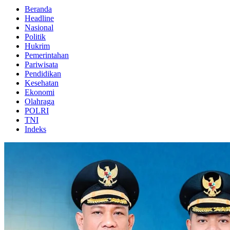
Beranda
Headline
Nasional
Politik
Hukrim
Pemerintahan
Pariwisata
Pendidikan
Kesehatan
Ekonomi
Olahraga
POLRI
TNI
Indeks