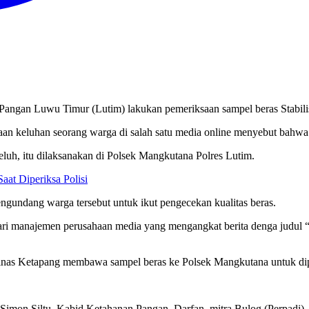
Pangan Luwu Timur (Lutim) lakukan pemeriksaan sampel beras Stabil
an keluhan seorang warga di salah satu media online menyebut bahwa 
uh, itu dilaksanakan di Polsek Mangkutana Polres Lutim.
aat Diperiksa Polisi
ngundang warga tersebut untuk ikut pengecekan kualitas beras.
ari manajemen perusahaan media yang mengangkat berita denga judul
Dinas Ketapang membawa sampel beras ke Polsek Mangkutana untuk dipe
Simon Siltu, Kabid Ketahanan Pangan, Darfan, mitra Bulog (Perpadi)