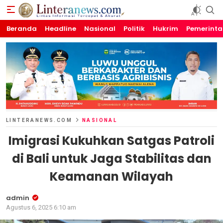
Beranda
Linteranews.com
Lintas Informasi Tercepat dan Akurat
Headline
Nasional
Politik
Hukrim
Pemerint
LINTERANEWS.COM
NASIONAL
Imigrasi Kukuhkan Satgas Patroli
di Bali untuk Jaga Stabilitas dan
Keamanan Wilayah
admin
Agustus 6, 2025 6:10 am