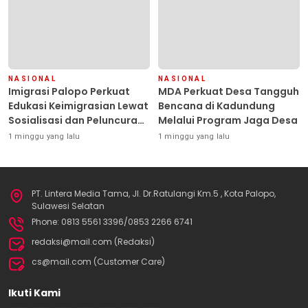
NASIONAL
NASIONAL
Imigrasi Palopo Perkuat
MDA Perkuat Desa Tangguh
Edukasi Keimigrasian Lewat
Bencana di Kadundung
Sosialisasi dan Peluncuran
Melalui Program Jaga Desa
Inovasi Chatbot “IT CHIKA”
1 minggu yang lalu
1 minggu yang lalu
PT. Lintera Media Tama, Jl. Dr.Ratulangi Km.5 , Kota Palopo,
Sulawesi Selatan
Phone: 0813 5561 3396/0853 2266 6741
redaksi@mail.com (Redaksi)
cs@mail.com (Customer Care)
Ikuti Kami