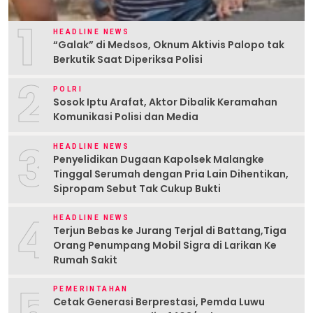
1
HEADLINE NEWS
“Galak” di Medsos, Oknum Aktivis Palopo tak
Berkutik Saat Diperiksa Polisi
2
POLRI
Sosok Iptu Arafat, Aktor Dibalik Keramahan
Komunikasi Polisi dan Media
3
HEADLINE NEWS
Penyelidikan Dugaan Kapolsek Malangke
Tinggal Serumah dengan Pria Lain Dihentikan,
Sipropam Sebut Tak Cukup Bukti
4
HEADLINE NEWS
Terjun Bebas ke Jurang Terjal di Battang,Tiga
Orang Penumpang Mobil Sigra di Larikan Ke
Rumah Sakit
5
PEMERINTAHAN
Cetak Generasi Berprestasi, Pemda Luwu