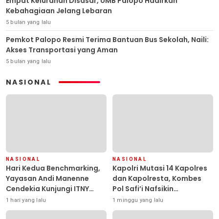
Empat Kelurahan Disasar, UMB Palopo Hadirkan
Kebahagiaan Jelang Lebaran
5 bulan yang lalu
Pemkot Palopo Resmi Terima Bantuan Bus Sekolah, Naili:
Akses Transportasi yang Aman
5 bulan yang lalu
NASIONAL
NASIONAL
NASIONAL
Hari Kedua Benchmarking,
Kapolri Mutasi 14 Kapolres
Yayasan Andi Manenne
dan Kapolresta, Kombes
Cendekia Kunjungi ITNY
Pol Safi’i Nafsikin
Yogyakarta
Mengemban Amanah
1 hari yang lalu
1 minggu yang lalu
Pimpin Polresta Kendari