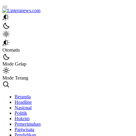
Linteranews.com
Lintas Informasi Tercepat dan Akurat
Otomatis
Mode Gelap
Mode Terang
Beranda
Headline
Nasional
Politik
Hukrim
Pemerintahan
Pariwisata
Pendidikan