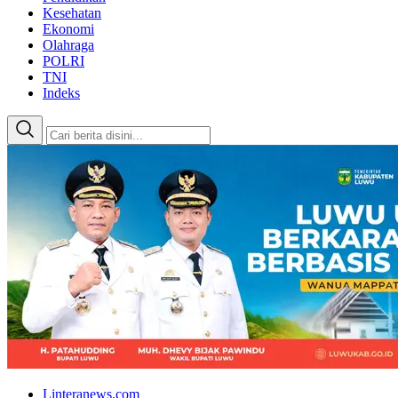
Kesehatan
Ekonomi
Olahraga
POLRI
TNI
Indeks
Linteranews.com