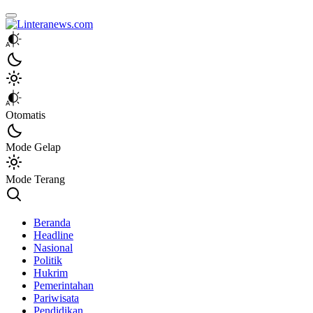
Linteranews.com
Lintas Informasi Tercepat dan Akurat
Otomatis
Mode Gelap
Mode Terang
Beranda
Headline
Nasional
Politik
Hukrim
Pemerintahan
Pariwisata
Pendidikan