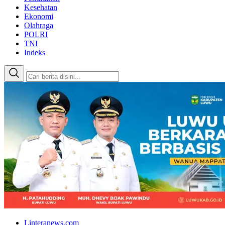
Kesehatan
Ekonomi
Olahraga
POLRI
TNI
Indeks
Linteranews.com