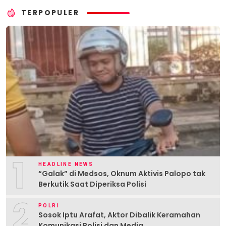
TERPOPULER
1
HEADLINE NEWS
“Galak” di Medsos, Oknum Aktivis Palopo tak
Berkutik Saat Diperiksa Polisi
2
POLRI
Sosok Iptu Arafat, Aktor Dibalik Keramahan
Komunikasi Polisi dan Media