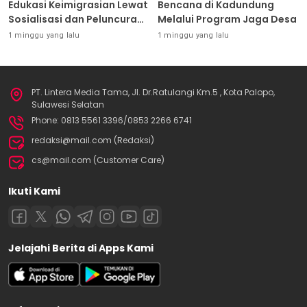
Edukasi Keimigrasian Lewat
Bencana di Kadundung
Sosialisasi dan Peluncuran
Melalui Program Jaga Desa
Inovasi Chatbot “IT CHIKA”
1 minggu yang lalu
1 minggu yang lalu
PT. Lintera Media Tama, Jl. Dr.Ratulangi Km.5 , Kota Palopo,
Sulawesi Selatan
Phone: 0813 5561 3396/0853 2266 6741
redaksi@mail.com (Redaksi)
cs@mail.com (Customer Care)
Ikuti Kami
Jelajahi Berita di Apps Kami