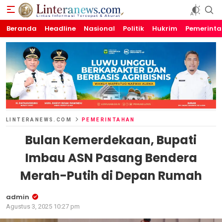
Beranda
Linteranews.com
Lintas Informasi Tercepat dan Akurat
Headline
Nasional
Politik
Hukrim
Pemerint
LINTERANEWS.COM
PEMERINTAHAN
Bulan Kemerdekaan, Bupati
Imbau ASN Pasang Bendera
Merah-Putih di Depan Rumah
admin
Agustus 3, 2025 10:27 pm