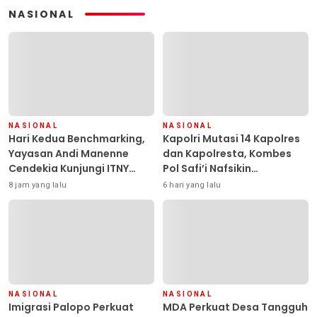
NASIONAL
NASIONAL
NASIONAL
Hari Kedua Benchmarking,
Kapolri Mutasi 14 Kapolres
Yayasan Andi Manenne
dan Kapolresta, Kombes
Cendekia Kunjungi ITNY
Pol Safi’i Nafsikin
Yogyakarta
Mengemban Amanah
8 jam yang lalu
6 hari yang lalu
Pimpin Polresta Kendari
NASIONAL
NASIONAL
Imigrasi Palopo Perkuat
MDA Perkuat Desa Tangguh