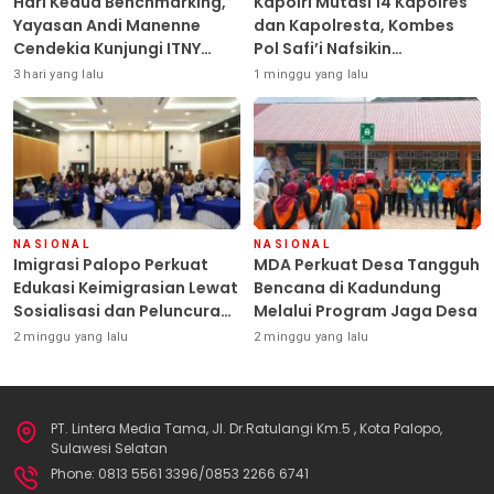
Hari Kedua Benchmarking,
Kapolri Mutasi 14 Kapolres
Yayasan Andi Manenne
dan Kapolresta, Kombes
Cendekia Kunjungi ITNY
Pol Safi’i Nafsikin
Yogyakarta
Mengemban Amanah
3 hari yang lalu
1 minggu yang lalu
Pimpin Polresta Kendari
NASIONAL
NASIONAL
Imigrasi Palopo Perkuat
MDA Perkuat Desa Tangguh
Edukasi Keimigrasian Lewat
Bencana di Kadundung
Sosialisasi dan Peluncuran
Melalui Program Jaga Desa
Inovasi Chatbot “IT CHIKA”
2 minggu yang lalu
2 minggu yang lalu
PT. Lintera Media Tama, Jl. Dr.Ratulangi Km.5 , Kota Palopo,
Sulawesi Selatan
Phone: 0813 5561 3396/0853 2266 6741