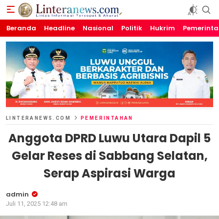
Beranda
Linteranews.com
Lintas Informasi Tercepat dan Akurat
Headline
Nasional
Politik
Hukrim
Pemerint
LINTERANEWS.COM
PEMERINTAHAN
Anggota DPRD Luwu Utara Dapil 5
Gelar Reses di Sabbang Selatan,
Serap Aspirasi Warga
admin
Juli 11, 2025 12:48 am