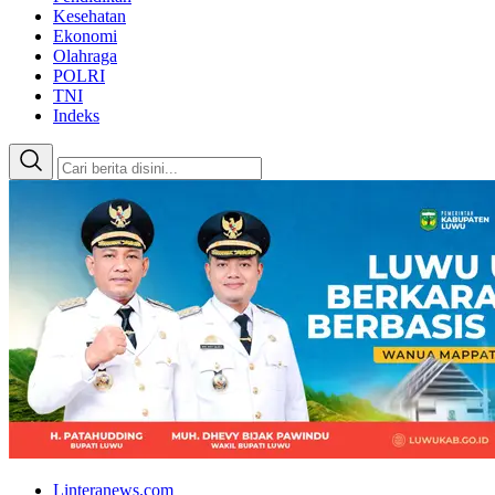
Kesehatan
Ekonomi
Olahraga
POLRI
TNI
Indeks
Linteranews.com