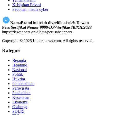
Tentang Kami
Kebijakan Privasi
Pedoman media cyber
NamaBrand ini telah diverifikasi oleh Dewan
Pers
Sertifikat Nomor 9999/DP-Verifikasi/K/XII/2023
https://dewanpers.or.id/data/perusahaanpers
Copyright © 2025 Linteranews.com. All rights reserved.
Kategori
Beranda
Headline
Nasional
Politik
Hukrim
Pemerintahan
Pariwisata
Pendidikan
Kesehatan
Ekonomi
Olahraga
POLRI