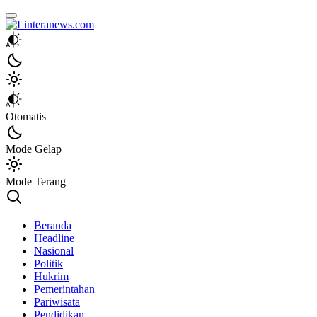
Linteranews.com
Lintas Informasi Tercepat dan Akurat
Otomatis
Mode Gelap
Mode Terang
Beranda
Headline
Nasional
Politik
Hukrim
Pemerintahan
Pariwisata
Pendidikan