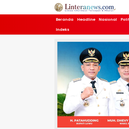
Linteranews.com
Lintas Informasi Tercepat dan Akurat
Beranda
Headline
Nasional
Poli
Indeks