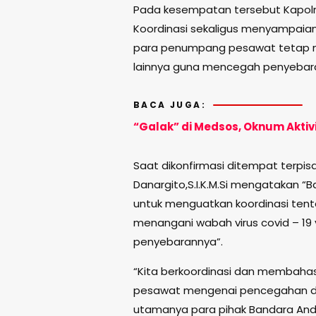
Pada kesempatan tersebut Kapolr
Koordinasi sekaligus menyampaian
para penumpang pesawat tetap m
lainnya guna mencegah penyebara
BACA JUGA:
“Galak” di Medsos, Oknum Aktivis
Saat dikonfirmasi ditempat terpi
Danargito,S.I.K.M.Si mengatakan “B
untuk menguatkan koordinasi ten
menangani wabah virus covid – 19 
penyebarannya”.
“Kita berkoordinasi dan membaha
pesawat mengenai pencegahan da
utamanya para pihak Bandara And