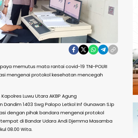
upaya memutus mata rantai covid-19 TNI-POLRI
isasi mengenai protokol kesehatan mencegah
eh Kapolres Luwu Utara AKBP Agung
an Dandim 1403 Swg Palopo Letkol Inf Gunawan S.Ip
nasi dengan pihak bandara mengenai protokol
rtempat di Bandar Udara Andi Djemma Masamba
kul 08.00 Wita.