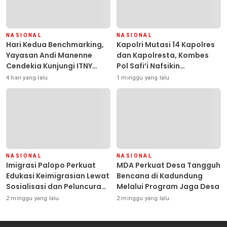
NASIONAL
NASIONAL
Hari Kedua Benchmarking,
Kapolri Mutasi 14 Kapolres
Yayasan Andi Manenne
dan Kapolresta, Kombes
Cendekia Kunjungi ITNY
Pol Safi’i Nafsikin
Yogyakarta
Mengemban Amanah
4 hari yang lalu
1 minggu yang lalu
Pimpin Polresta Kendari
NASIONAL
NASIONAL
Imigrasi Palopo Perkuat
MDA Perkuat Desa Tangguh
Edukasi Keimigrasian Lewat
Bencana di Kadundung
Sosialisasi dan Peluncuran
Melalui Program Jaga Desa
Inovasi Chatbot “IT CHIKA”
2 minggu yang lalu
2 minggu yang lalu