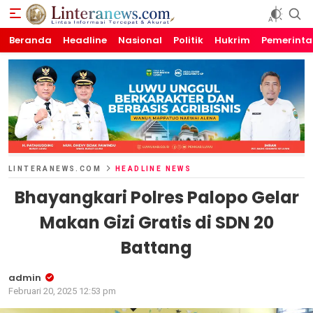
Beranda
Linteranews.com
Lintas Informasi Tercepat dan Akurat
Headline
Nasional
Politik
Hukrim
Pemerint
LINTERANEWS.COM
HEADLINE NEWS
Bhayangkari Polres Palopo Gelar
Makan Gizi Gratis di SDN 20
Battang
admin
Februari 20, 2025 12:53 pm