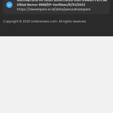
NamaBrand ini telah diverifikasi oleh Dewan Pers
Ser
tifikat Nomor 9999/DP-Verifikasi/K/XII/2023
https://dewanpers.or.id/data/perusahaanpers
Copyright © 2025 Linteranews.com. All rights reserved.