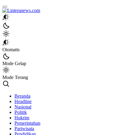
Linteranews.com
Lintas Informasi Tercepat dan Akurat
Otomatis
Mode Gelap
Mode Terang
Beranda
Headline
Nasional
Politik
Hukrim
Pemerintahan
Pariwisata
Pendidikan