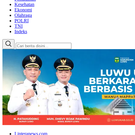
Kesehatan
Ekonomi
Olahraga
POLRI
TNI
Indeks
Linteranews.com