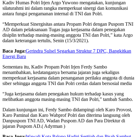
Kadiv Humas Polri Irjen Argo Yuwono mengatakan, kunjungan
silaturahmi ini dalam rangka memperkuat sinergi dan komunikasi
antara fungsi pengamanan internal di TNI dan Polri.
“Memperkuat Sinergisitas antara Propam Polri dengan Puspom TNI
AD dalam pelaksanaan Tugas juga kerjasama dalam penegakan
disiplin terhadap masing-masing anggota TNI dan Polri,” kata Argo
dalam keterangan tertulis, Senin (15/3/2021).
Baca Juga:
Gerindra Sulsel Segarkan Struktur 7 DPC, Bangkitkan
Energi Baru
Sementara itu, Kadiv Propam Polri Irjen Ferdy Sambo
menambahkan, kedatanganya bersama jajaran juga sekaligus
memperkuat kerjasama dalam penanganan perilaku anggota di dunia
siber sehingga anggota TNI dan Polri cerdas dalam bersosial media
“Juga kerjasama dalam penegakan hukum terhadap kasus yang
melibatkan anggota masing-masing TNI dan Polri,” tambah Sambo.
Dalam kunjungan ini, Ferdy Sambo didampingi oleh Karo Provost,
Karo Paminal dan Karo Wabprof Polri dan diterima langsung oleh
Danpuspom TNI AD, Wadan Puspom AD dan Para Direktur di
jajaran Puspom AD.( Adyrman )
Baca Juga:
Wawali Kota Palopo Hadiri Sertijab dan Pisah Sambut