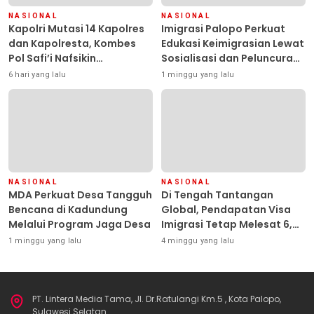
NASIONAL
NASIONAL
Kapolri Mutasi 14 Kapolres
Imigrasi Palopo Perkuat
dan Kapolresta, Kombes
Edukasi Keimigrasian Lewat
Pol Safi’i Nafsikin
Sosialisasi dan Peluncuran
Mengemban Amanah
Inovasi Chatbot “IT CHIKA”
6 hari yang lalu
1 minggu yang lalu
Pimpin Polresta Kendari
NASIONAL
NASIONAL
MDA Perkuat Desa Tangguh
Di Tengah Tantangan
Bencana di Kadundung
Global, Pendapatan Visa
Melalui Program Jaga Desa
Imigrasi Tetap Melesat 6,42
Persen
1 minggu yang lalu
4 minggu yang lalu
PT. Lintera Media Tama, Jl. Dr.Ratulangi Km.5 , Kota Palopo,
Sulawesi Selatan