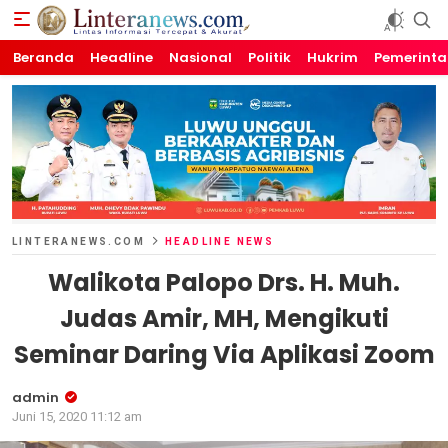
Beranda
Linteranews.com
Lintas Informasi Tercepat dan Akurat
Headline
Nasional
Politik
Hukrim
Pemerint
LINTERANEWS.COM
HEADLINE NEWS
Walikota Palopo Drs. H. Muh.
Judas Amir, MH, Mengikuti
Seminar Daring Via Aplikasi Zoom
admin
Juni 15, 2020 11:12 am