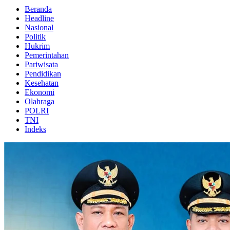
Beranda
Headline
Nasional
Politik
Hukrim
Pemerintahan
Pariwisata
Pendidikan
Kesehatan
Ekonomi
Olahraga
POLRI
TNI
Indeks