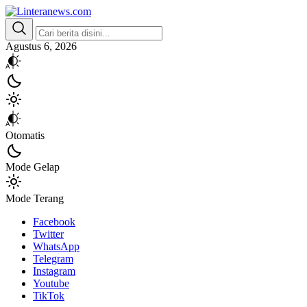
Linteranews.com
Lintas Informasi Tercepat dan Akurat
Agustus 6, 2026
Otomatis
Mode Gelap
Mode Terang
Facebook
Twitter
WhatsApp
Telegram
Instagram
Youtube
TikTok