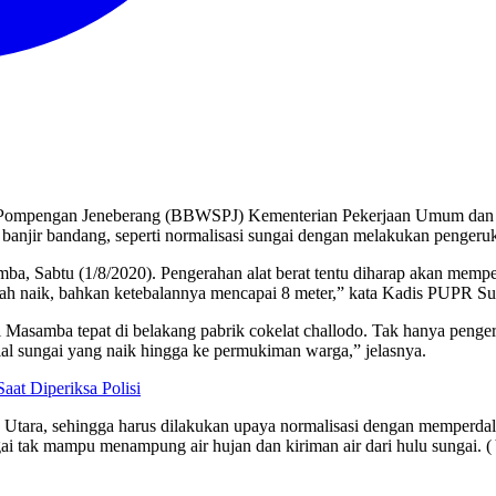
i Pompengan Jeneberang (BBWSPJ) Kementerian Pekerjaan Umum dan 
anjir bandang, seperti normalisasi sungai dengan melakukan penger
samba, Sabtu (1/8/2020). Pengerahan alat berat tentu diharap akan me
dah naik, bahkan ketebalannya mencapai 8 meter,” kata Kadis PUPR Su
i Masamba tepat di belakang pabrik cokelat challodo. Tak hanya peng
al sungai yang naik hingga ke permukiman warga,” jelasnya.
aat Diperiksa Polisi
Luwu Utara, sehingga harus dilakukan upaya normalisasi dengan mempe
gai tak mampu menampung air hujan dan kiriman air dari hulu sungai. 