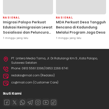
NASIONAL
NASIONAL
Imigrasi Palopo Perkuat
MDA Perkuat Desa Tangguh
Edukasi Keimigrasian Lewat
Bencana di Kadundung
Sosialisasi dan Peluncuran
Melalui Program Jaga Desa
Inovasi Chatbot “IT CHIKA”
1 minggu yang lalu
1 minggu yang lalu
PT. Lintera Media Tama, Jl. Dr.Ratulangi Km.5 , Kota Palopo,
Sulawesi Selatan
Phone: 0813 5561 3396/0853 2266 6741
redaksi@mail.com (Redaksi)
cs@mail.com (Customer Care)
Ikuti Kami