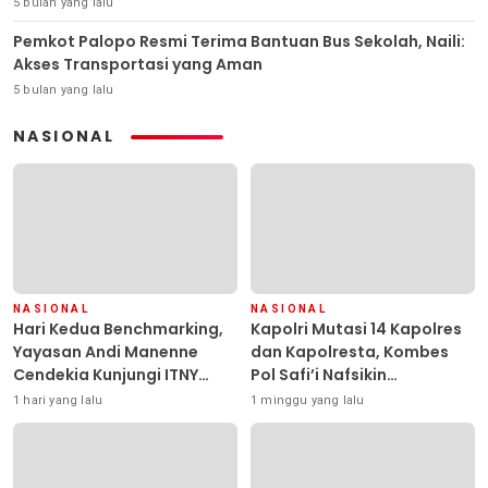
5 bulan yang lalu
Pemkot Palopo Resmi Terima Bantuan Bus Sekolah, Naili:
Akses Transportasi yang Aman
5 bulan yang lalu
NASIONAL
NASIONAL
NASIONAL
Hari Kedua Benchmarking,
Kapolri Mutasi 14 Kapolres
Yayasan Andi Manenne
dan Kapolresta, Kombes
Cendekia Kunjungi ITNY
Pol Safi’i Nafsikin
Yogyakarta
Mengemban Amanah
1 hari yang lalu
1 minggu yang lalu
Pimpin Polresta Kendari