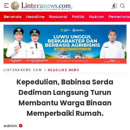
Beranda
Linteranews.com
Lintas Informasi Tercepat dan Akurat
Headline
Nasional
Politik
Hukrim
Pemerint
LINTERANEWS.COM
HEADLINE NEWS
Kepedulian, Babinsa Serda
Dediman Langsung Turun
Membantu Warga Binaan
Memperbaiki Rumah.
admin