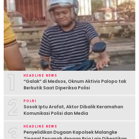
1
HEADLINE NEWS
“Galak” di Medsos, Oknum Aktivis Palopo tak
Berkutik Saat Diperiksa Polisi
2
POLRI
Sosok Iptu Arafat, Aktor Dibalik Keramahan
Komunikasi Polisi dan Media
3
HEADLINE NEWS
Penyelidikan Dugaan Kapolsek Malangke
Tinggal Serumah dengan Pria Lain Dihentikan,