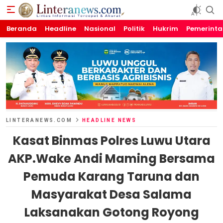
Beranda
Linteranews.com
Lintas Informasi Tercepat dan Akurat
Headline
Nasional
Politik
Hukrim
Pemerint
LINTERANEWS.COM
HEADLINE NEWS
Kasat Binmas Polres Luwu Utara
AKP.Wake Andi Maming Bersama
Pemuda Karang Taruna dan
Masyarakat Desa Salama
Laksanakan Gotong Royong