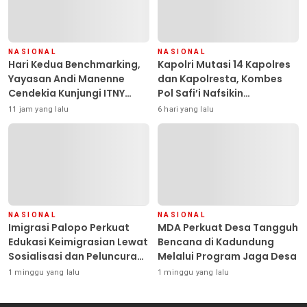
NASIONAL
NASIONAL
Hari Kedua Benchmarking,
Kapolri Mutasi 14 Kapolres
Yayasan Andi Manenne
dan Kapolresta, Kombes
Cendekia Kunjungi ITNY
Pol Safi’i Nafsikin
Yogyakarta
Mengemban Amanah
11 jam yang lalu
6 hari yang lalu
Pimpin Polresta Kendari
NASIONAL
NASIONAL
Imigrasi Palopo Perkuat
MDA Perkuat Desa Tangguh
Edukasi Keimigrasian Lewat
Bencana di Kadundung
Sosialisasi dan Peluncuran
Melalui Program Jaga Desa
Inovasi Chatbot “IT CHIKA”
1 minggu yang lalu
1 minggu yang lalu