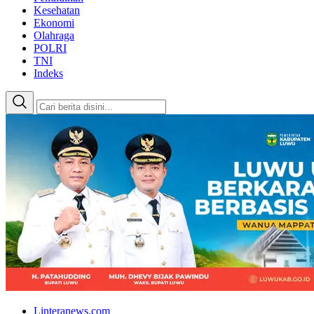
Kesehatan
Ekonomi
Olahraga
POLRI
TNI
Indeks
Linteranews.com