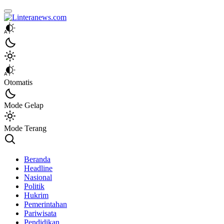
Linteranews.com
Lintas Informasi Tercepat dan Akurat
Otomatis
Mode Gelap
Mode Terang
Beranda
Headline
Nasional
Politik
Hukrim
Pemerintahan
Pariwisata
Pendidikan