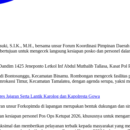
uki, S.I.K., M.H., bersama unsur Forum Koordinasi Pimpinan Daera
 bertujuan untuk mengecek langsung kesiapan posko dan personel dalam
 Dandim 1425 Jeneponto Letkol Inf Abdul Muthalib Tallasa, Kasat Pol 
 di Bontosunggu, Kecamatan Binamu. Rombongan mengecek fasilitas po
okassi Timur, Kecamatan Tamalatea, dengan agenda serupa, yakni men
res Jajaran Serta Lantik Karolog dan Kapolresta Gowa
 unsur Forkopimda di lapangan merupakan bentuk dukungan dan siner
n kesiapan personel Pos Ops Ketupat 2026, khususnya untuk mengaman
aksimal dan memberikan pelayanan terbaik kepada masyarakat yang meray