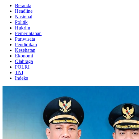
Beranda
Headline
Nasional
Politik
Hukrim
Pemerintahan
Pariwisata
Pendidikan
Kesehatan
Ekonomi
Olahraga
POLRI
TNI
Indeks