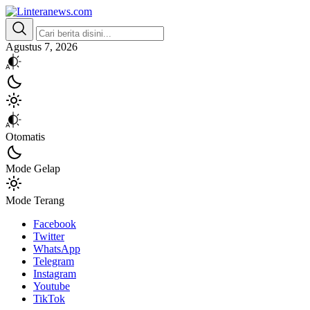
Linteranews.com
Lintas Informasi Tercepat dan Akurat
Agustus 7, 2026
Otomatis
Mode Gelap
Mode Terang
Facebook
Twitter
WhatsApp
Telegram
Instagram
Youtube
TikTok