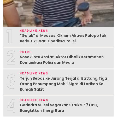
1
HEADLINE NEWS
“Galak” di Medsos, Oknum Aktivis Palopo tak
Berkutik Saat Diperiksa Polisi
2
POLRI
Sosok Iptu Arafat, Aktor Dibalik Keramahan
Komunikasi Polisi dan Media
3
HEADLINE NEWS
Terjun Bebas ke Jurang Terjal di Battang,Tiga
Orang Penumpang Mobil Sigra di Larikan Ke
Rumah Sakit
4
HEADLINE NEWS
Gerindra Sulsel Segarkan Struktur 7 DPC,
Bangkitkan Energi Baru