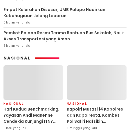
Empat Kelurahan Disasar, UMB Palopo Hadirkan
Kebahagiaan Jelang Lebaran
5 bulan yang lalu
Pemkot Palopo Resmi Terima Bantuan Bus Sekolah, Naili:
Akses Transportasi yang Aman
5 bulan yang lalu
NASIONAL
NASIONAL
NASIONAL
Hari Kedua Benchmarking,
Kapolri Mutasi 14 Kapolres
Yayasan Andi Manenne
dan Kapolresta, Kombes
Cendekia Kunjungi ITNY
Pol Safi’i Nafsikin
Yogyakarta
Mengemban Amanah
3 hari yang lalu
1 minggu yang lalu