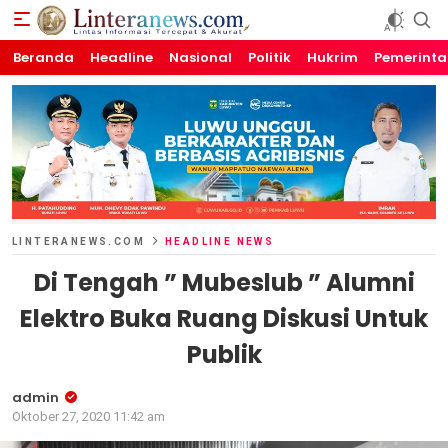
Beranda
Linteranews.com
Lintas Informasi Tercepat dan Akurat
Headline
Nasional
Politik
Hukrim
Pemerint
LINTERANEWS.COM
HEADLINE NEWS
Di Tengah ” Mubeslub ” Alumni
Elektro Buka Ruang Diskusi Untuk
Publik
admin
Oktober 27, 2020 11:42 am