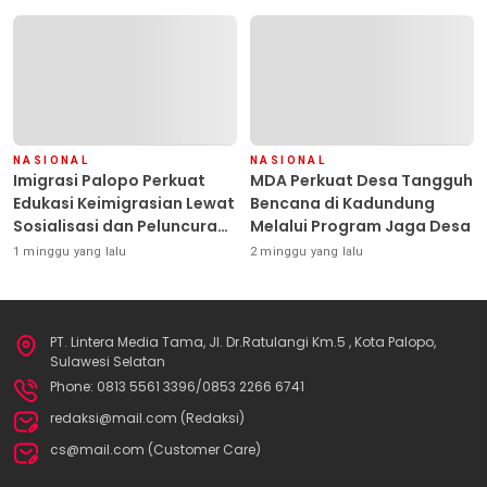
Pimpin Polresta Kendari
NASIONAL
NASIONAL
Imigrasi Palopo Perkuat
MDA Perkuat Desa Tangguh
Edukasi Keimigrasian Lewat
Bencana di Kadundung
Sosialisasi dan Peluncuran
Melalui Program Jaga Desa
Inovasi Chatbot “IT CHIKA”
1 minggu yang lalu
2 minggu yang lalu
PT. Lintera Media Tama, Jl. Dr.Ratulangi Km.5 , Kota Palopo,
Sulawesi Selatan
Phone: 0813 5561 3396/0853 2266 6741
redaksi@mail.com (Redaksi)
cs@mail.com (Customer Care)