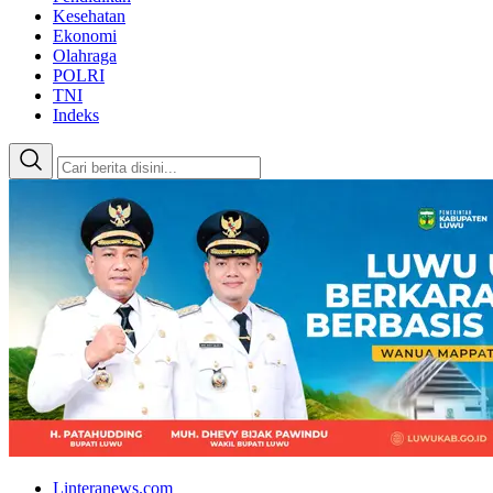
Kesehatan
Ekonomi
Olahraga
POLRI
TNI
Indeks
Linteranews.com