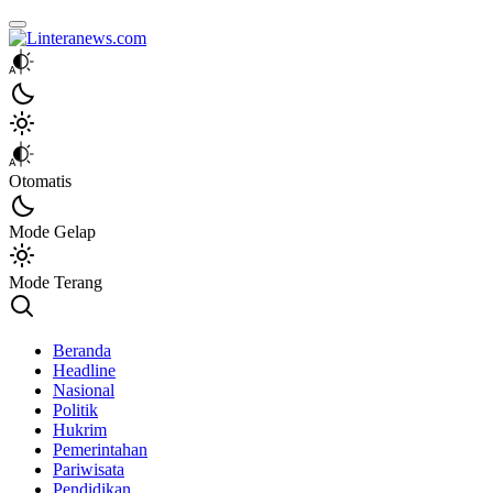
Linteranews.com
Lintas Informasi Tercepat dan Akurat
Otomatis
Mode Gelap
Mode Terang
Beranda
Headline
Nasional
Politik
Hukrim
Pemerintahan
Pariwisata
Pendidikan