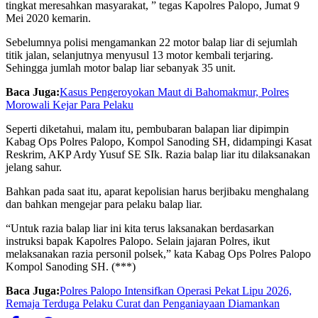
tingkat meresahkan masyarakat, ” tegas Kapolres Palopo, Jumat 9
Mei 2020 kemarin.
Sebelumnya polisi mengamankan 22 motor balap liar di sejumlah
titik jalan, selanjutnya menyusul 13 motor kembali terjaring.
Sehingga jumlah motor balap liar sebanyak 35 unit.
Baca Juga:
Kasus Pengeroyokan Maut di Bahomakmur, Polres
Morowali Kejar Para Pelaku
Seperti diketahui, malam itu, pembubaran balapan liar dipimpin
Kabag Ops Polres Palopo, Kompol Sanoding SH, didampingi Kasat
Reskrim, AKP Ardy Yusuf SE SIk. Razia balap liar itu dilaksanakan
jelang sahur.
Bahkan pada saat itu, aparat kepolisian harus berjibaku menghalang
dan bahkan mengejar para pelaku balap liar.
“Untuk razia balap liar ini kita terus laksanakan berdasarkan
instruksi bapak Kapolres Palopo. Selain jajaran Polres, ikut
melaksanakan razia personil polsek,” kata Kabag Ops Polres Palopo
Kompol Sanoding SH. (***)
Baca Juga:
Polres Palopo Intensifkan Operasi Pekat Lipu 2026,
Remaja Terduga Pelaku Curat dan Penganiayaan Diamankan